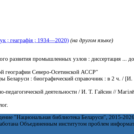
ук ; геаграфія ; 1934—2020)
(на другом языке)
о развития промышленных узлов : диссертация ... до
й географии Северо-Осетинской АССР"
Беларуси : биографический справочник : в 2 ч. / [И. 
о-педагогической деятельности / И. Т. Гайсин // Магіл
ог.
дение "Национальная библиотека Беларуси", 2015-202
работана Объединенным институтом проблем информа