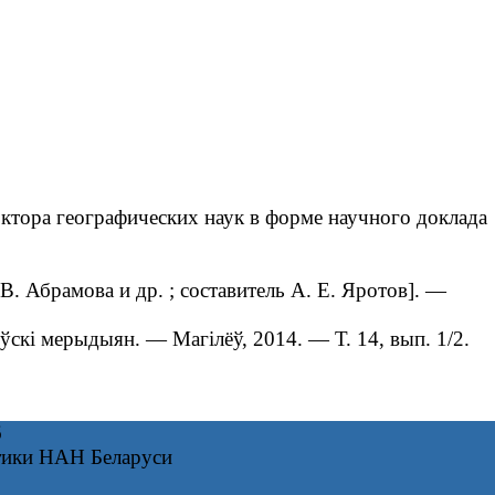
ктора географических наук в форме научного доклада
В. Абрамова и др. ; составитель А. Е. Яротов]. ―
ёўскі мерыдыян. — Магілёў, 2014. — Т. 14, вып. 1/2.
6
тики НАН Беларуси