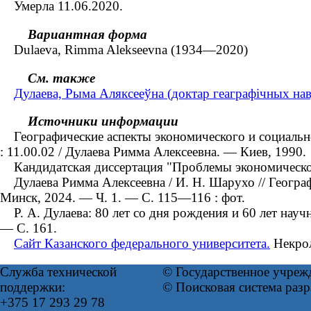
Умерла 11.06.2020.
Вариантная форма
Dulaeva, Rimma Alekseevna (1934—2020)
См. также
Дулаева, Рыма Аляксееўна (доктар геаграфічных нав
Источники информации
Географические аспекты экономического и социальног
: 11.00.02 / Дулаева Римма Алексеевна. — Киев, 1990.
Кандидатская диссертация "Проблемы экономическо
Дулаева Римма Алексеевна / И. Н. Шарухо // Географы 
Минск, 2024. — Ч. 1. — С. 115—116 : фот.
Р. А. Дулаева: 80 лет со дня рождения и 60 лет научн
— С. 161.
Сайт Казанского федерального университета.
Некрол
Служба технической
© Государственное учреж
поддержки:
© Поисковая система раз
+375 17 293 29 78