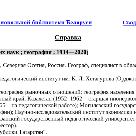
Справка
х наук ; география ; 1934—2020)
 Северная Осетия, Россия. Географ, специалист в обл
агогический институт им. К. Л. Хетагурова (Орджони
еография рыночных отношений; география населения 
й край, Казахстан (1952–1962 – старшая пионервожа
65 – на педагогической работе); Могилевский государ
фии); Научно-исследовательский институт экономики 
занский государственный педагогический университет
ессор).
блики Татарстан".