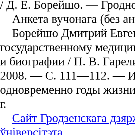
/ Д. Е. Борейшо. ― Гродно
Анкета вучонага (без ан
Борейшо Дмитрий Евгенье
государственному медици
и биографии / П. В. Гаре
2008. — С. 111—112. — И
одновременно годы жизни
г.
Сайт Гродзенскага дзя
ўніверсітэта.