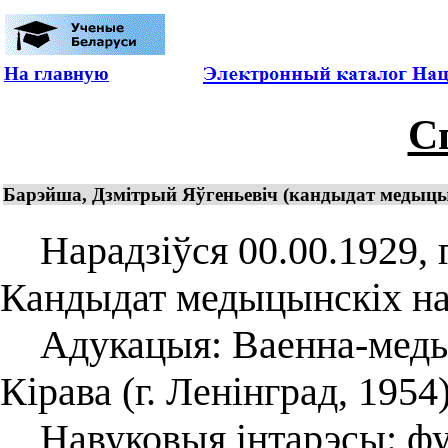
На главную
С
Барэйша, Дзмітрый Яўгеньевіч (кандыдат медыцы
Нарадзіўся 00.00.1929, г.
Кандыдат медыцынскіх нав
Адукацыя: Ваенна-медыц
Кірава (г. Ленінград, 1954)
Навуковыя інтарэсы: фу