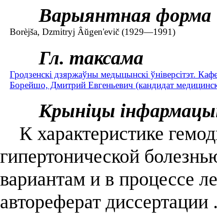
Варыянтная форма
Borèjša, Dzmitryj Âŭgen'evič (1929—1991)
Гл. таксама
Гродзенскі дзяржаўны медыцынскі ўніверсітэт. Каф
Борейшо, Дмитрий Евгеньевич (кандидат медицинск
Крыніцы інфармацы
К характеристике гемод
гипертонической болезнью
вариантам и в процессе л
автореферат диссертации 