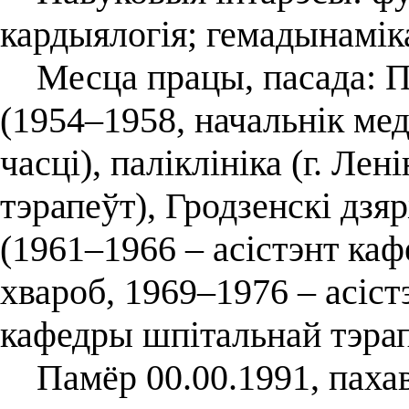
кардыялогія; гемадынаміка
Месца працы, пасада: 
(1954–1958, начальнік м
часці), паліклініка (г. Лен
тэрапеўт), Гродзенскі дз
(1961–1966 – асістэнт ка
хвароб, 1969–1976 – асіст
кафедры шпітальнай тэрапі
Памёр 00.00.1991, пахава