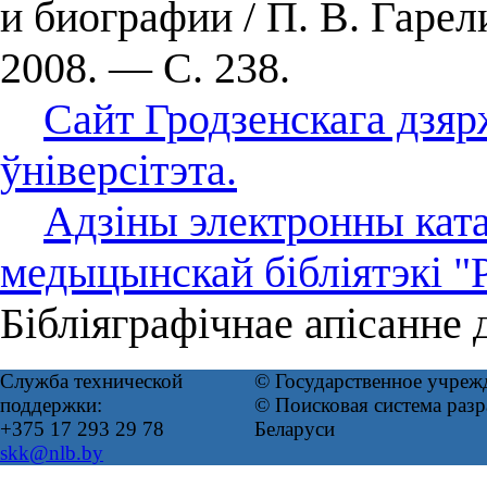
и биографии / П. В. Гаре
2008. — С. 238.
Сайт Гродзенскага дзя
ўніверсітэта.
Адзіны электронны кат
медыцынскай бібліятэкі "
Бібліяграфічнае апісанне 
Служба технической
© Государственное учреж
поддержки:
© Поисковая система ра
+375 17 293 29 78
Беларуси
skk@nlb.by