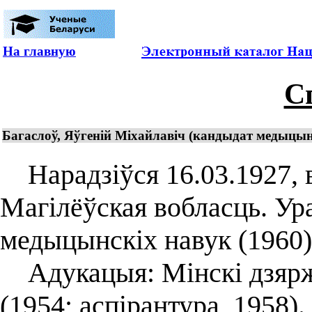
На главную
С
Багаслоў, Яўгеній Міхайлавіч (кандыдат медыцынс
Нарадзіўся 16.03.1927, в
Магілёўская вобласць. Ур
медыцынскіх навук (1960)
Адукацыя: Мінскі дзярж
(1954; аспірантура, 1958).