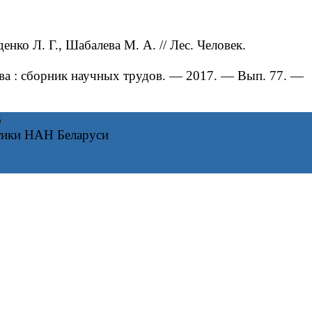
нко Л. Г., Шабалева М. А. // Лес. Человек.
тва : сборник научных трудов. — 2017. — Вып. 77. ―
6
тики НАН Беларуси