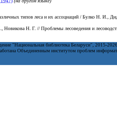
 1947)
(на другом языке)
ичных типов леса и их ассоциаций / Булко Н. И., Диде
 Новикова Н. Г. // Проблемы лесоведения и лесоводс
дение "Национальная библиотека Беларуси", 2015-202
работана Объединенным институтом проблем информа