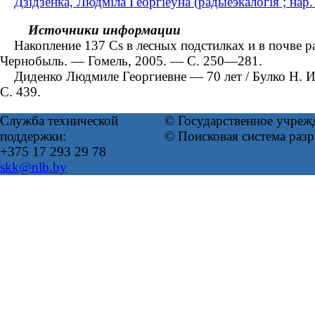
Дзідзенка, Людміла Георгіеўна (радыеэкалогія ; нар.
Источники информации
Накопление 137 Cs в лесных подстилках и в почве разл
Чернобыль. ― Гомель, 2005. ― С. 250―281.
Диденко Людмиле Георгиевне ― 70 лет / Булко Н. И.,
С. 439.
Служба технической
© Государственное учреж
поддержки:
© Поисковая система раз
+375 17 293 29 78
skk@nlb.by