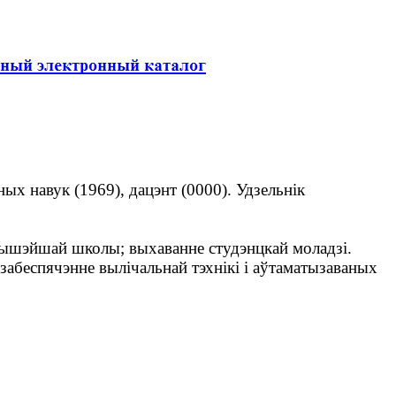
ых навук (1969), дацэнт (0000). Удзельнік
вышэйшай школы; выхаванне студэнцкай моладзі.
забеспячэнне вылічальнай тэхнікі і аўтаматызаваных