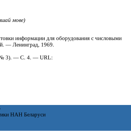
іншай мове)
отовки информации для оборудования с числовыми
ий. — Ленинград, 1969.
№ 3). — С. 4. — URL:
6
тики НАН Беларуси