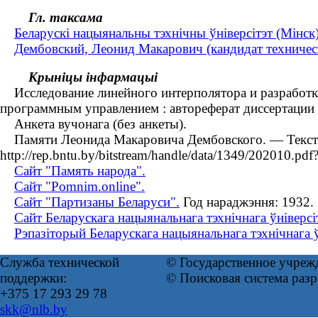
Гл. таксама
Беларускі нацыянальны тэхнічны ўніверсітэт (Мінск)
Дембовский, Леонид Макарович (кандидат техничес
Крыніцы інфармацыі
Исследование линейного интерполятора и разработк
программным управлением : автореферат диссертации .
Анкета вучонага (без анкеты).
Памяти Леонида Макаровича Дембовского. — Текст : 
http://rep.bntu.by/bitstream/handle/data/1349/202010.pd
Сайт "Память народа".
Сайт "Pomnim.online".
Сайт "Партизаны Беларуси".
Год нараджэння: 1932.
Сайт Беларускага нацыянальнага тэхнічнага ўніверсі
Рэпазіторый Беларускага нацыянальнага тэхнічнага ў
Служба технической
© Государственное учреж
поддержки:
© Поисковая система раз
+375 17 293 29 78
skk@nlb.by