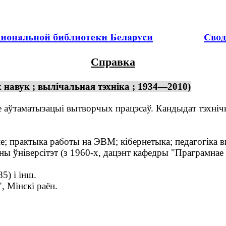
Справка
 навук ; вылічальная тэхніка ; 1934—2010)
е аўтаматызацыі вытворчых працэсаў. Кандыдат тэхнічн
; практыка работы на ЭВМ; кібернетыка; педагогіка 
 ўніверсітэт (з 1960-х, дацэнт кафедры "Праграмнае 
5) і інш.
 Мінскі раён.