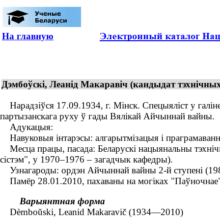
На главную
Дэмбоўскі, Леанід Макаравіч (кандыдат тэхнічных
Нарадзіўся 17.09.1934, г. Мінск. Спецыяліст у галін
партызанскага руху ў гады Вялікай Айчыннай вайны.
Адукацыя:
Навуковыя інтарэсы: алгарытмізацыя і праграмаванне
Месца працы, пасада: Беларускі нацыянальны тэхнічны
сістэм", у 1970–1976 – загадчык кафедры).
Узнагароды: ордэн Айчыннай вайны 2-й ступені (198
Памёр 28.01.2010, пахаваны на могіках "Паўночнае",
Варыянтная форма
Dèmboŭski, Leanid Makaravič (1934—2010)