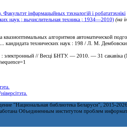
. Факультэт інфармацыйных тэхналогій і робататэхнікі
ких наук ; вычислительная техника ; 1934—2010)
(на 
а квазиоптимальных алгоритмов автоматической подг
.. кандидата технических наук : 198 / Л. М. Дембовск
электронный // Весці БНТУ. — 2010. — 31 сакавіка (
f?sequence=1
тэта.
ніверсітэта.
дение "Национальная библиотека Беларуси", 2015-202
работана Объединенным институтом проблем информа