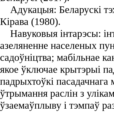
Адукацыя: Беларускі тэхн
Кірава (1980).
Навуковыя інтарэсы: інт
азеляненне населеных пун
садоўніцтва; мабільнае ка
якое ўключае крытэрыі па
падрыхтоўкі пасадачнага м
ўтрымання раслін з улікам
ўзаемаўплыву і тэмпаў раз