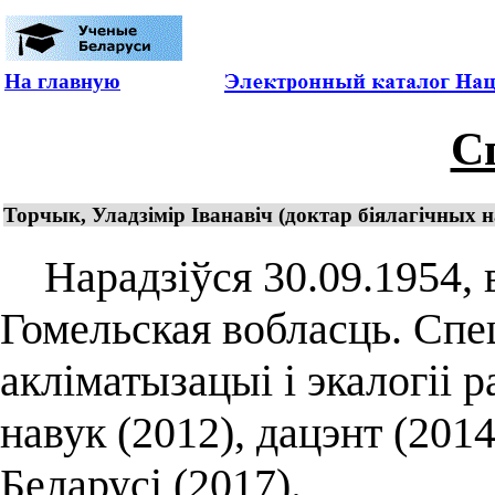
На главную
С
Торчык, Уладзімір Іванавіч (доктар біялагічных на
Нарадзіўся 30.09.1954, в
Гомельская вобласць. Спец
акліматызацыі і экалогіі 
навук (2012), дацэнт (20
Беларусі (2017).