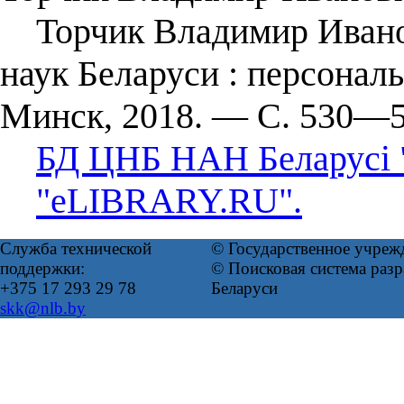
Торчик Владимир Иванов
наук Беларуси : персонал
Минск, 2018. — С. 530—5
БД ЦНБ НАН Беларусі 
"eLIBRARY.RU".
Служба технической
© Государственное учреж
поддержки:
© Поисковая система ра
+375 17 293 29 78
Беларуси
skk@nlb.by