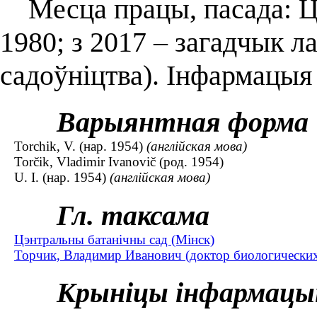
Месца працы, пасада: Цэ
1980; з 2017 – загадчык л
садоўніцтва). Інфармацыя 
Варыянтная форма
Torchik, V. (нар. 1954)
(англійская мова)
Torčik, Vladimir Ivanovič (род. 1954)
U. I. (нар. 1954)
(англійская мова)
Гл. таксама
Цэнтральны батанічны сад (Мінск)
Торчик, Владимир Иванович (доктор биологических н
Крыніцы інфармацы