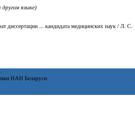
а другом языке)
 диссертации ... кандидата медицинских наук / Л. С.
6
тики НАН Беларуси