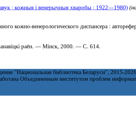
навук ; кожныя і венерычныя хваробы ; 1922—1980)
(н
го кожно-венерологического диспансера : автореферат
анавіцкі раён. ― Мінск, 2000. — С. 614.
дение "Национальная библиотека Беларуси", 2015-202
работана Объединенным институтом проблем информа