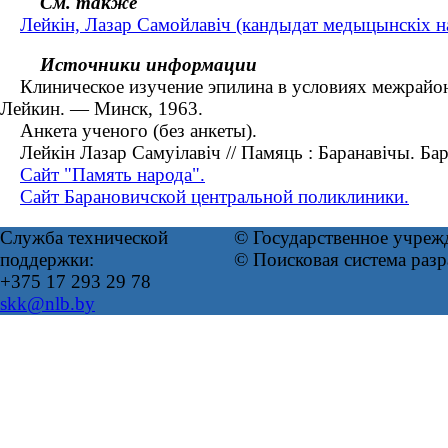
См. также
Лейкін, Лазар Самойлавіч (кандыдат медыцынскіх 
Источники информации
Клиническое изучение эпилина в условиях межрайонно
Лейкин. — Минск, 1963.
Анкета ученого (без анкеты).
Лейкін Лазар Самуілавіч // Памяць : Баранавічы. Бар
Сайт "Память народа".
Сайт Барановичской центральной поликлиники.
Служба технической
© Государственное учреж
поддержки:
© Поисковая система раз
+375 17 293 29 78
skk@nlb.by