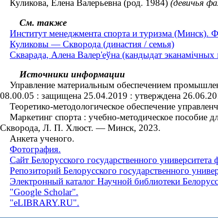
Куликова, Елена Валерьевна (род. 1984)
(девичья ф
См. также
Институт менеджмента спорта и туризма (Минск). Ф
Куликовы — Скворода (династия / семья)
Скварада, Алена Валер'еўна (кандыдат эканамічных н
Источники информации
Управление материальным обеспечением промышленного
08.00.05 : защищена 25.04.2019 : утверждена 26.06.2
Теоретико-методологическое обеспечение управленчес
Маркетинг спорта : учебно-методическое пособие для 
Скворода, Л. П. Хлюст. — Минск, 2023.
Анкета ученого.
Фотография.
Сайт Белорусского государственного университета 
Репозиторий Белорусского государственного универ
Электронный каталог Научной библиотеки Белорусс
"Google Scholar".
"eLIBRARY.RU".