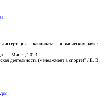
ва
иссертация ... кандидата экономических наук :
да. — Минск, 2023.
ая деятельность (менеджмент в спорте)" / Е. В.
уры.