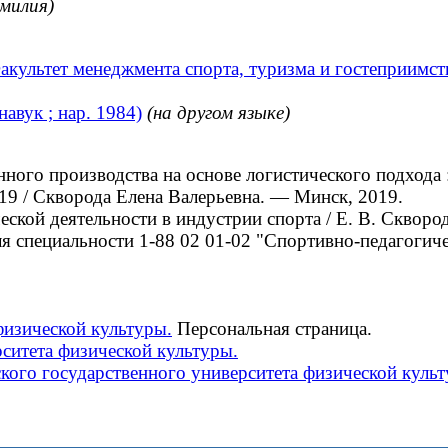
амилия)
акультет менеджмента спорта, туризма и гостеприимст
авук ; нар. 1984)
(на другом языке)
 производства на основе логистического подхода : д
019 / Скворода Елена Валерьевна. — Минск, 2019.
кой деятельности в индустрии спорта / Е. В. Скворо
специальности 1-88 02 01-02 "Спортивно-педагогическ
физической культуры.
Персональная страница.
ситета физической культуры.
кого государственного университета физической культ