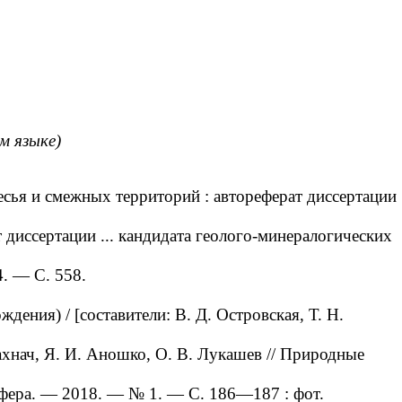
ом языке)
сья и смежных территорий : автореферат диссертации
иссертации ... кандидата геолого-минералогических
4. — С. 558.
ения) / [составители: В. Д. Островская, Т. Н.
нач, Я. И. Аношко, О. В. Лукашев // Природные
сфера. — 2018. — № 1. — С. 186—187 : фот.