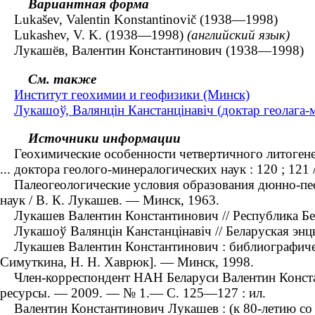
Вариантная форма
Lukašev, Valentin Konstantinovič (1938—1998)
Lukashev, V. K. (1938—1998)
(английский язык)
Лукашёв, Валентин Константинович (1938—1998)
См. также
Институт геохимии и геофизики (Минск)
Лукашоў, Валянцін Канстанцінавіч (доктар геолага-м
Источники информации
Геохимические особенности четвертичного литогенез
... доктора геолого-минералогических наук : 120 ; 12
Палеогеологические условия образования дюнно-песча
наук / В. К. Лукашев. — Минск, 1963.
Лукашев Валентин Константинович // Республика Белар
Лукашоў Валянцін Канстанцінавіч // Беларуская энцык
Лукашев Валентин Константинович : библиографический
Симуткина, Н. Н. Хаврюк]. ― Минск, 1998.
Член-корреспондент НАН Беларуси Валентин Констант
ресурсы. — 2009. — № 1.— С. 125—127 : ил.
Валентин Константинович Лукашев : (к 80-летию со д