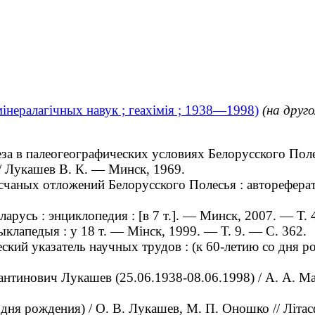
інералагічных навук ; геахімія ; 1938—1998)
(на друг
а в палеогеографических условиях Белорусского Поле
1 / Лукашев В. К. — Минск, 1969.
ных отложений Белорусского Полесья : автореферат д
усь : энциклопедия : [в 7 т.]. — Минск, 2007. — Т. 
лапедыя : у 18 т. — Мінск, 1999. — Т. 9. — С. 362.
 указатель научных трудов : (к 60-летию со дня рожд
инович Лукашев (25.06.1938-08.06.1998) / А. А. Мах
ня рождения) / О. В. Лукашев, М. П. Оношко // Літа