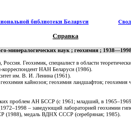
Справка
го-минералогических наук ; геохимия ; 1938—1998
, Россия. Геохимик, специалист в области теоретичес
н-корреспондент НАН Беларуси (1986).
тет им. В. И. Ленина (1961).
геохимия кайнозоя; геохимия ландшафтов; геохимия 
их проблем АН БССР (с 1961; младший, в 1965–1969 
(1972–1998 – заведующий лабораторией геохимии гипе
 (1988), медаль ВДНХ СССР (серебряная; 1985).