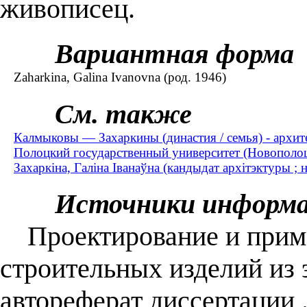
живописец.
Вариантная форма
Zaharkina, Galina Ivanovna (род. 1946)
См. также
Калмыковы — Захаркины (династия / семья) - архите
Полоцкий государственный университет (Новополоц
Захаркіна, Галіна Іванаўна (кандыдат архітэктуры ; 
Источники информ
Проектирование и приме
строительных изделий из 
автореферат диссертации .