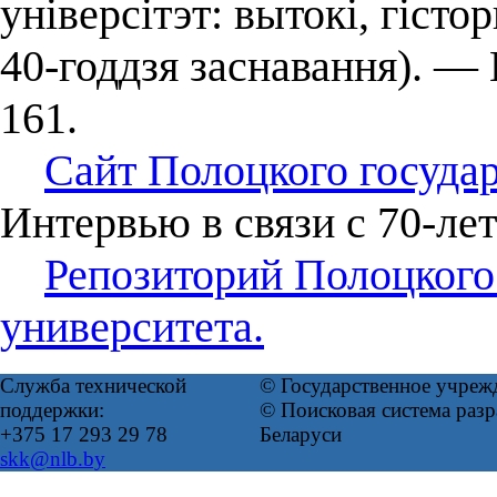
універсітэт: вытокі, гісто
40-годдзя заснавання). —
161.
Сайт Полоцкого государ
Интервью в связи с 70-ле
Репозиторий Полоцкого
университета.
Служба технической
© Государственное учреж
поддержки:
© Поисковая система ра
+375 17 293 29 78
Беларуси
skk@nlb.by