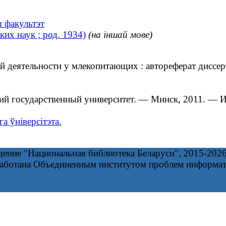
ы факультэт
их наук ; род. 1934)
(на іншай мове)
еятельности у млекопитающих : автореферат диссертац
й государственный университет. — Минск, 2011. — Ин
а ўніверсітэта.
дение "Национальная библиотека Беларуси", 2015-202
работана Объединенным институтом проблем информа