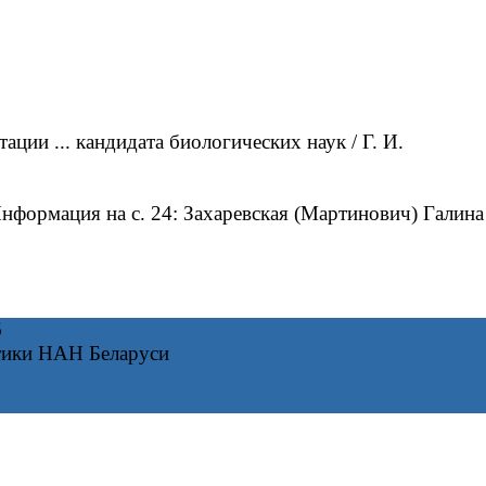
ии ... кандидата биологических наук / Г. И.
формация на с. 24: Захаревская (Мартинович) Галина
6
тики НАН Беларуси