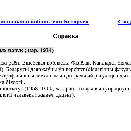
Справка
ых навук ; нар. 1934)
і раён, Віцебская вобласць. Фізіёлаг. Кандыдат біялаг
Беларускі дзяржаўны ўніверсітэт (біялагічны факультэ
ктрафізіялогія; механізмы цэнтральнай рэгуляцыі дыха
я біялогіі.
нстытут (1958–1960, лабарант, навуковы супрацоўнік
ялогіі чалавека і жывёл, дацэнт).