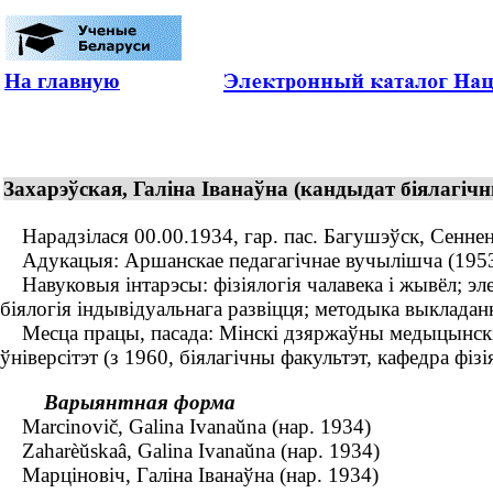
На главную
Захарэўская, Галіна Іванаўна (кандыдат біялагічн
Нарадзілася 00.00.1934, гар. пас. Багушэўск, Сенненск
Адукацыя: Аршанскае педагагічнае вучылішча (1953), 
Навуковыя інтарэсы: фізіялогія чалавека і жывёл; эле
біялогія індывідуальнага развіцця; методыка выкладанн
Месца працы, пасада: Мінскі дзяржаўны медыцынскі і
ўніверсітэт (з 1960, біялагічны факультэт, кафедра фізі
Варыянтная форма
Marcinovič, Galina Ivanaŭna (нар. 1934)
Zaharèŭskaâ, Galina Ivanaŭna (нар. 1934)
Марціновіч, Галіна Іванаўна (нар. 1934)