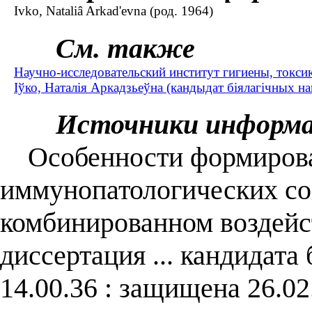
Ivko, Nataliâ Arkad'evna (род. 1964)
См. также
Научно-исследовательский институт гигиены, токс
Іўко, Наталія Аркадзьеўна (кандыдат біялагічных нав
Источники информ
Особенности формирова
иммунопатологических со
комбинированном воздейс
диссертация ... кандидата 
14.00.36 : защищена 26.02