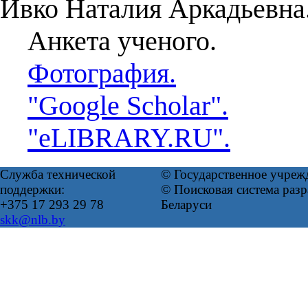
Ивко Наталия Аркадьевна
Анкета ученого.
Фотография.
"Google Scholar".
"eLIBRARY.RU".
Служба технической
© Государственное учреж
поддержки:
© Поисковая система ра
+375 17 293 29 78
Беларуси
skk@nlb.by