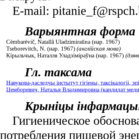
E-mail: pitanie_f@rspch.
Варыянтная форма
Cèmbarèvіč, Natallâ Uladzіmіraŭna (нар. 1967)
Tseborevitch, N. (нар. 1967)
(англійская мова)
Кірыльчык, Наталля Уладзіміраўна (нар. 1967)
(дзяв
Гл. таксама
Навукова-даследчы інстытут гігіены, таксікалогіі, эпі
Цемборевич, Наталья Владимировна (кандидат медици
Крыніцы інфармацы
Гигиеническое обоснова
потребления пищевой эне