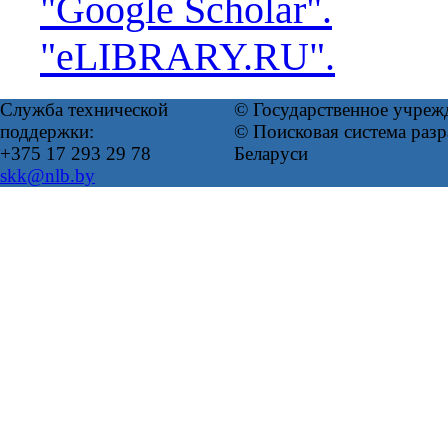
"Google Scholar".
"eLIBRARY.RU".
Служба технической
© Государственное учреж
поддержки:
© Поисковая система ра
+375 17 293 29 78
Беларуси
skk@nlb.by