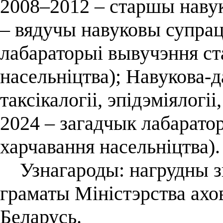
2008–2012 – старшы навук
– вядучы навуковы супрац
лабараторыі вывучэння ст
насельніцтва); Навукова-д
таксікалогіі, эпідэміялогіі,
2024 – загадчык лабарато
харчавання насельніцтва)
Узнагароды: нагрудны зн
граматы Міністэрства ахо
Беларусь.