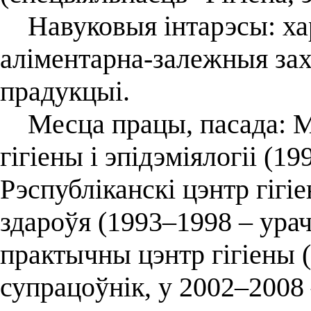
Навуковыя інтарэсы: хар
аліментарна-залежныя зах
прадукцыі.
Месца працы, пасада: Ма
гігіены і эпідэміялогіі (1
Рэспубліканскі цэнтр гігіе
здароўя (1993–1998 – урач-
практычны цэнтр гігіены
супрацоўнік, у 2002–2008 