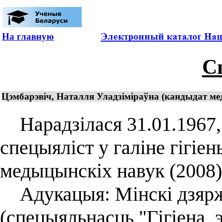
На главную
С
Цэмбарэвіч, Наталля Уладзіміраўна (кандыдат меды
Нарадзілася 31.01.1967, г
спецыяліст у галіне гігіе
медыцынскіх навук (2008)
Адукацыя: Мінскі дзярж
(спецыяльнасць "Гігіена, э