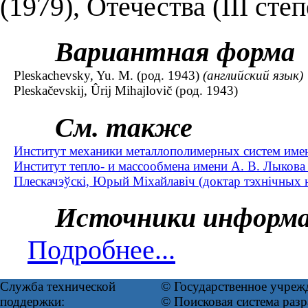
(1979), Отечества (III степ
Вариантная форма
Pleskachevsky, Yu. M. (род. 1943)
(английский язык)
Pleskačevskij, Ûrij Mihajlovič (род. 1943)
См. также
Институт механики металлополимерных систем имени
Институт тепло- и массообмена имени А. В. Лыкова
Плескачэўскі, Юрый Міхайлавіч (доктар тэхнічных на
Источники информ
Подробнее...
Служба технической
© Государственное учреж
поддержки:
© Поисковая система ра