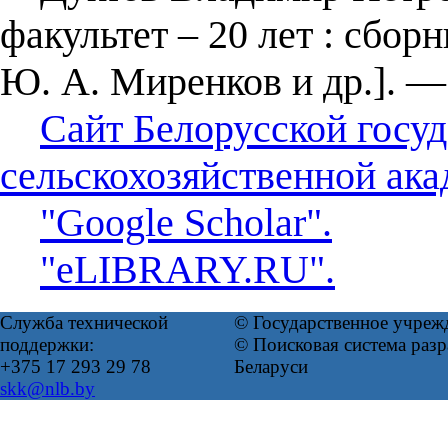
факультет – 20 лет : сбор
Ю. А. Миренков и др.]. ―
Сайт Белорусской госу
сельскохозяйственной ака
"Google Scholar".
"eLIBRARY.RU".
Служба технической
© Государственное учреж
поддержки:
© Поисковая система ра
+375 17 293 29 78
Беларуси
skk@nlb.by