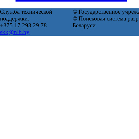
Служба технической
© Государственное учреж
поддержки:
© Поисковая система ра
+375 17 293 29 78
Беларуси
skk@nlb.by