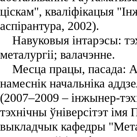
ціскам", кваліфікацыя "Ін
аспірантура, 2002).
Навуковыя інтарэсы: тэх
металургіі; валачэнне.
Месца працы, пасада: АА
намеснік начальніка аддзе
(2007–2009 – інжынер-тэх
тэхнічны ўніверсітэт імя 
выкладчык кафедры "Метал