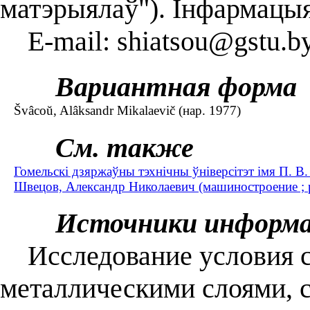
матэрыялаў"). Інфармацыя
E-mail: shiatsou@gstu.b
Вариантная форма
Švâcoŭ, Alâksandr Mіkalaevіč (нар. 1977)
См. также
Гомельскі дзяржаўны тэхнічны ўніверсітэт імя П. В.
Швецов, Александр Николаевич (машиностроение ; 
Источники информ
Исследование условия с
металлическими слоями, 