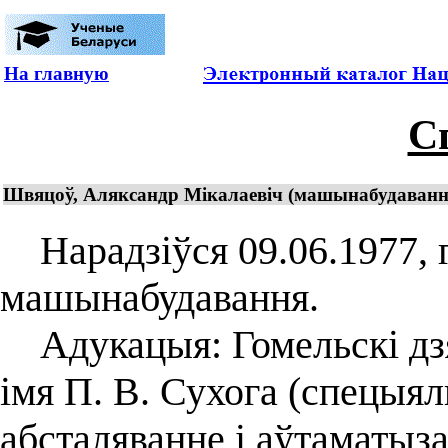
На главную
С
Швяцоў, Аляксандр Мікалаевіч (машынабудаванне 
Нарадзіўся 09.06.1977, г
машынабудавання.
Адукацыя: Гомельскі дзя
імя П. В. Сухога (спецыял
абсталяванне і аўтаматыз