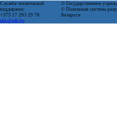
Служба технической
© Государственное учреж
поддержки:
© Поисковая система ра
+375 17 293 29 78
Беларуси
skk@nlb.by