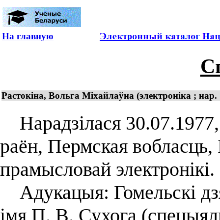
На главную
С
Растокіна, Вольга Міхайлаўна (электроніка ; нар. 
Нарадзілася 30.07.1977,
раён, Пермская вобласць, 
прамысловай электронікі.
Адукацыя: Гомельскі дзя
імя П. В. Сухога (спецыя