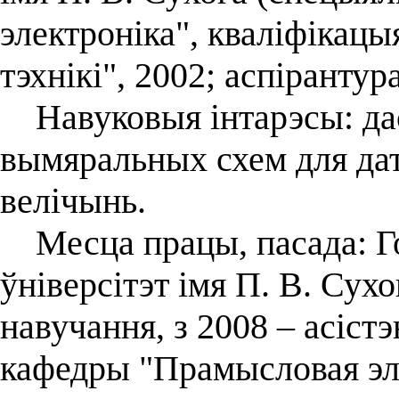
электроніка", кваліфікац
тэхнікі", 2002; аспірантура
Навуковыя інтарэсы: дас
вымяральных схем для да
велічынь.
Месца працы, пасада: Го
ўніверсітэт імя П. В. Сух
навучання, з 2008 – асіст
кафедры "Прамысловая эле