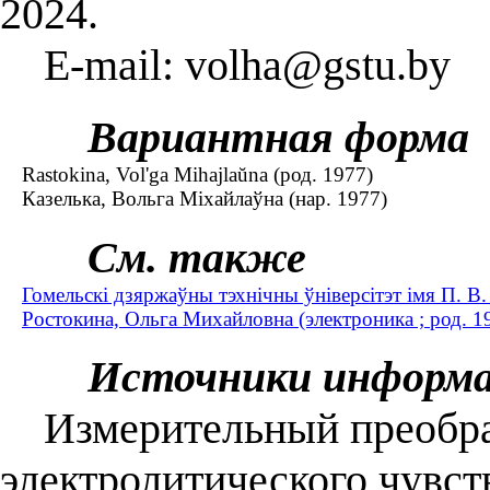
2024.
E-mail: volha@gstu.by
Вариантная форма
Rastokina, Vol'ga Mihajlaŭna (род. 1977)
Казелька, Вольга Міхайлаўна (нар. 1977)
См. также
Гомельскі дзяржаўны тэхнічны ўніверсітэт імя П. В
Ростокина, Ольга Михайловна (электроника ; род. 1
Источники информ
Измерительный преобраз
электролитического чувст