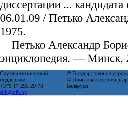
диссертации ... кандидата
06.01.09 / Петько Алекса
1975.
Петько Александр Борисо
энциклопедия. — Минск, 2
Служба технической
© Государственное учреж
поддержки:
© Поисковая система ра
+375 17 293 29 78
Беларуси
skk@nlb.by