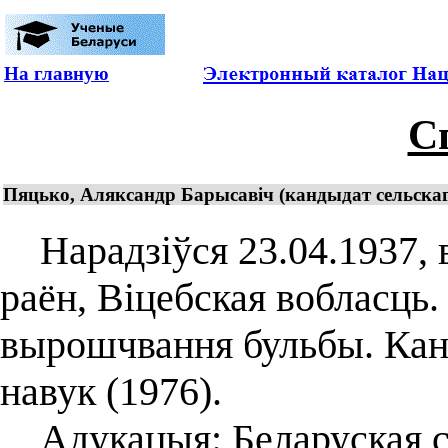
На главную
С
Пяцько, Аляксандр Барысавіч (кандыдат сельскаг
Нарадзіўся 23.04.1937, 
раён, Віцебская вобласць.
вырошчвання бульбы. Кан
навук (1976).
Адукацыя: Беларуская се