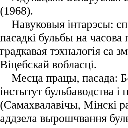
(1968).
Навуковыя інтарэсы: спо
пасадкі бульбы на часова 
градкавая тэхналогія са 
Віцебскай вобласці.
Месца працы, пасада: Бе
інстытут бульбаводства і 
(Самахвалавічы, Мінскі ра
аддзела вырошчвання бул