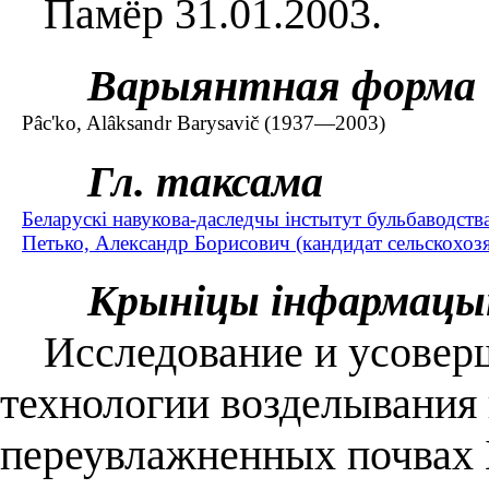
Памёр 31.01.2003.
Варыянтная форма
Pâc'ko, Alâksandr Barysavіč (1937—2003)
Гл. таксама
Беларускі навукова-даследчы інстытут бульбаводства
Петько, Александр Борисович (кандидат сельскохоз
Крыніцы інфармацы
Исследование и усоверш
технологии возделывания 
переувлажненных почвах 