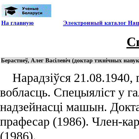
На главную
С
Берастнеў, Алег Васілевіч (доктар тэхнічных нав
Нарадзіўся 21.08.1940, г
вобласць. Спецыяліст у га
надзейнасці машын. Докта
прафесар (1986). Член-ка
(1986).