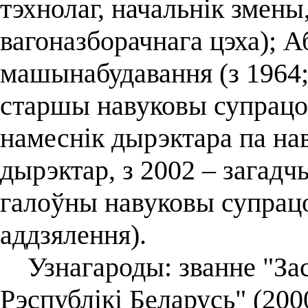
тэхнолаг, начальнік змены
вагоназборачнага цэха); А
машынабудавання (з 1964;
старшы навуковы супрацоў
намеснік дырэктара па на
дырэктар, з 2002 – загадч
галоўны навуковы супрацо
аддзялення).
Узнагароды: званне "Зас
Рэспублікі Беларусь" (2000