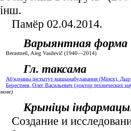
інш.
Памёр 02.04.2014.
Варыянтная форма
Berastneŭ, Aleg Vasіlevіč (1940—2014)
Гл. таксама
Аб'яднаны інстытут машынабудавання (Мінск). Дыр
Берестнев, Олег Васильевич (доктор технических н
мове)
Крыніцы інфармацы
Создание и исследовани