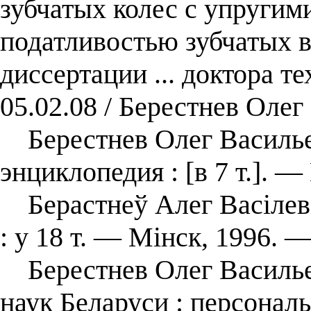
зубчатых колес с упруги
податливостью зубчатых в
диссертации ... доктора те
05.02.08 / Берестнев Оле
Берестнев Олег Васильев
энциклопедия : [в 7 т.]. —
Берастнеў Алег Васілеві
: у 18 т. — Мінск, 1996. —
Берестнев Олег Васильев
наук Беларуси : персонал