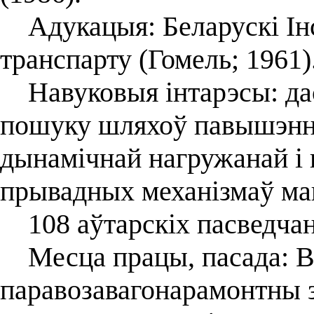
Адукацыя: Беларускі Ін
транспарту (Гомель; 1961)
Навуковыя інтарэсы: дасл
пошуку шляхоў павышэння
дынамічнай нагружанай і 
прывадных механізмаў м
108 аўтарскіх пасведчанн
Месца працы, пасада: В
паравозавагонарамонтны з