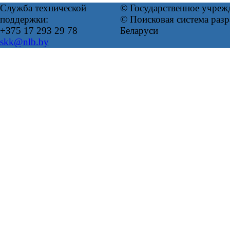
Служба технической
© Государственное учреж
поддержки:
© Поисковая система ра
+375 17 293 29 78
Беларуси
skk@nlb.by