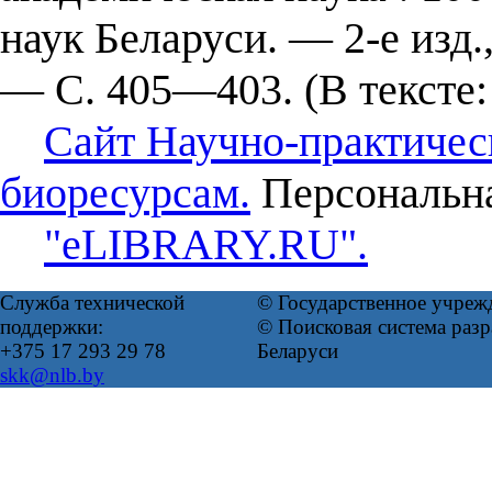
наук Беларуси. — 2-е изд
— С. 405—403. (В тексте:
Сайт Научно-практичес
биоресурсам.
Персональна
"eLIBRARY.RU".
Служба технической
© Государственное учреж
поддержки:
© Поисковая система ра
+375 17 293 29 78
Беларуси
skk@nlb.by