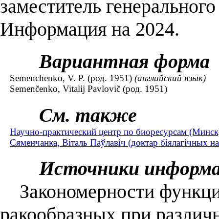
заместитель генерального 
Информация на 2024.
Вариантная форма
Semenchenko, V. P. (род. 1951)
(английский язык)
Semenčenko, Vitalij Pavlovič (род. 1951)
См. также
Научно-практический центр по биоресурсам (Минск
Сяменчанка, Віталь Паўлавіч (доктар біялагічных наву
Источники информ
Закономерности функцио
ракообразных при различ