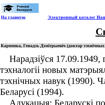
На главную
С
Карпенка, Генадзь Дзмітрыевіч (доктар тэхнічны
Нарадзіўся 17.09.1949, г
тэхналогіі новых матэрыя
тэхнічных навук (1990). 
Беларусі (1994).
Адукацыя: Беларускі пол