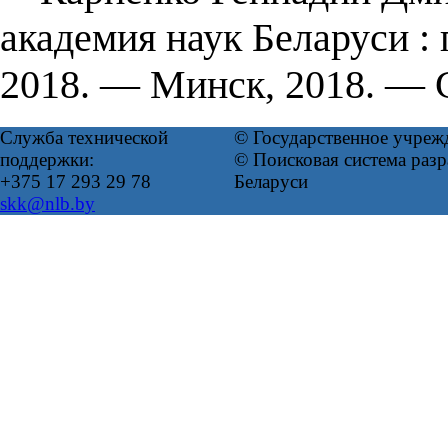
академия наук Беларуси :
2018. — Минск, 2018. — С
Служба технической
© Государственное учреж
поддержки:
© Поисковая система ра
+375 17 293 29 78
Беларуси
skk@nlb.by