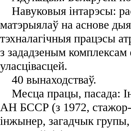
Навуковыя інтарэсы: рас
матэрыялаў на аснове дыяк
тэхналагічныя працэсы а
з зададзеным комплексам 
уласцівасцей.
40 вынаходстваў.
Месца працы, пасада: Ін
АН БССР (з 1972, стажор
інжынер, загадчык групы