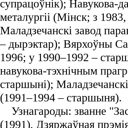
супрацоўнік); Навукова-д
металургіі (Мінск; з 1983,
Маладзечанскі завод пара
– дырэктар); Вярхоўны Са
1996; у 1990–1992 – старш
навукова-тэхнічным прагрэ
старшыні); Маладзечанскі
(1991–1994 – старшыня).
Узнагароды: званне "Зас
(1991), Дзяржаўная прэмі