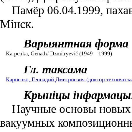
Памёр 06.04.1999, пахава
Мінск.
Варыянтная форма
Karpenka, Genadz' Dzmіtryevіč (1949—1999)
Гл. таксама
Карпенко, Геннадий Дмитриевич (доктор техническ
Крыніцы інфармацы
Научные основы новых 
вакуумных композиционны