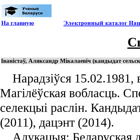
На главную
С
Іваністаў, Аляксандр Мікалаевіч (кандыдат сельск
Нарадзіўся 15.02.1981, в
Магілёўская вобласць. Спе
селекцыі раслін. Кандыда
(2011), дацэнт (2014).
Адукацыя: Беларуская дз