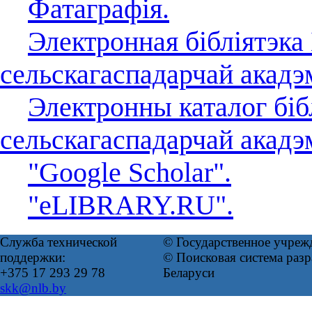
Фатаграфія.
Электронная бібліятэка
сельскагаспадарчай акадэм
Электронны каталог біб
сельскагаспадарчай акадэм
"Google Scholar".
"eLIBRARY.RU".
Служба технической
© Государственное учреж
поддержки:
© Поисковая система ра
+375 17 293 29 78
Беларуси
skk@nlb.by