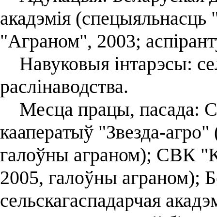
акадэмія (спецыяльнасць 
"Аграном", 2003; аспірант
Навуковыя інтарэсы: сел
раслінаводства.
Месца працы, пасада: С
кааператыў "Звезда-агро" 
галоўны аграном); СВК "К
2005, галоўны аграном); 
сельскагаспадарчая акадэм