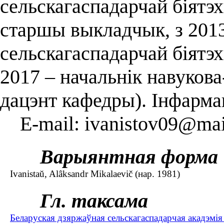
сельскагаспадарчай біятэхн
старшы выкладчык, з 201
сельскагаспадарчай біятэхн
2017 – начальнік навукова
дацэнт кафедры). Інфарма
E-mail: ivanistov09@mai
Варыянтная форма
Іvanіstaŭ, Alâksandr Mіkalaevіč (нар. 1981)
Гл. таксама
Беларуская дзяржаўная сельскагаспадарчая акадэмія 