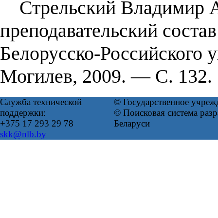
Стрельский Владимир Ан
преподавательский сос
Белорусско-Российского 
Могилев, 2009. — С. 132.
Служба технической
© Государственное учреж
поддержки:
© Поисковая система ра
+375 17 293 29 78
Беларуси
skk@nlb.by