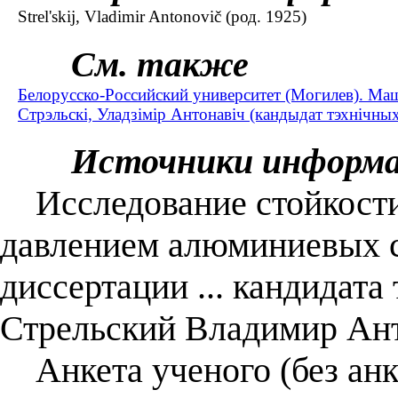
Strel'skij, Vladimir Antonovič (род. 1925)
См. также
Белорусско-Российский университет (Могилев). Ма
Стрэльскі, Уладзімір Антонавіч (кандыдат тэхнічных 
Источники информ
Исследование стойкости
давлением алюминиевых с
диссертации ... кандидата 
Стрельский Владимир Ант
Анкета ученого (без анк