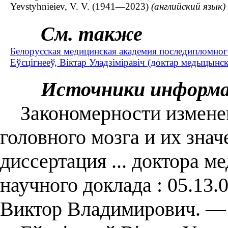
Yevstyhnieiev, V. V. (1941—2023)
(английский язык)
См. также
Белорусская медицинская академия последипломного
Еўсцігнееў, Віктар Уладзіміравіч (доктар медыцынск
Источники информ
Закономерности изменен
головного мозга и их знач
диссертация ... доктора м
научного доклада : 05.13.0
Виктор Владимирович. — 