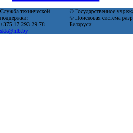
Служба технической
© Государственное учреж
поддержки:
© Поисковая система ра
+375 17 293 29 78
Беларуси
skk@nlb.by