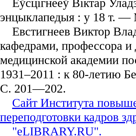
Еўсцігнееў Віктар Уладзі
энцыклапедыя : у 18 т. — 
Евстигнеев Виктор Влад
кафедрами, профессора и 
медицинской академии по
1931–2011 : к 80-летию
С. 201—202.
Сайт Института повыш
переподготовки кадров зд
"eLIBRARY.RU".