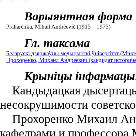
Варыянтная форма
Praharènka, Mіhaіl Andrèevіč (1915—1975)
Гл. таксама
Беларускі дзяржаўны медыцынскі ўніверсітэт (Мінск).
Прохоренко, Михаил Андреевич (кандидат историче
Крыніцы інфармацы
Кандыдацкая дысертацы
несокрушимости советског
Прохоренко Михаил Анд
кафедрами и профессора 