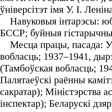
ўніверсітэт імя У. І. Ленін
Навуковыя інтарэсы: юбі
БССР; буйныя гістарычныя
Месца працы, пасада: Уз
вобласць; 1937–1941, дыр
(Тамбоўская вобласць; 19
Палятаеўскі раённы каміт
сакратар); Міністэрства 
інспектар); Беларускі дзяр