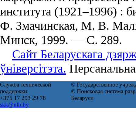
института (1921–1996) : 
Ф. Змачинская, М. В. Мал
Минск, 1999. — С. 289.
Сайт Беларускага дзяр
ўніверсітэта.
Персанальная
Служба технической
© Государственное учреж
поддержки:
© Поисковая система ра
+375 17 293 29 78
Беларуси
skk@nlb.by