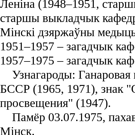
Леніна (1948–1951, старш
старшы выкладчык кафедр
Мінскі дзяржаўны медыцын
1951–1957 – загадчык каф
1957–1975 – загадчык ка
Узнагароды: Ганаровая г
БССР (1965, 1971), знак 
просвещения" (1947).
Памёр 03.07.1975, пахава
Мінск.