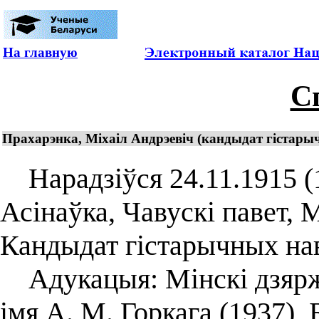
На главную
С
Прахарэнка, Міхаіл Андрэевіч (кандыдат гістары
Нарадзіўся 24.11.1915 (11.
Асінаўка, Чавускі павет, 
Кандыдат гістарычных наву
Адукацыя: Мінскі дзярж
імя А. М. Горкага (1937),