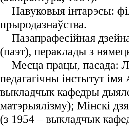
Навуковыя інтарэсы: філ
прыродазнаўства.
Пазапрафесійная дзейнас
(паэт), пераклады з нямец
Месца працы, пасада: Л
педагагічны інстытут імя 
выкладчык кафедры дыяле
матэрыялізму); Мінскі д
(з 1954 – выкладчык кафед