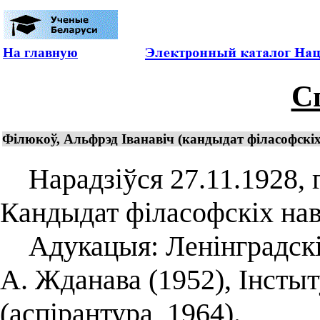
На главную
С
Філюкоў, Альфрэд Іванавіч (кандыдат філасофскіх 
Нарадзіўся 27.11.1928, г.
Кандыдат філасофскіх наву
Адукацыя: Ленінградскі 
А. Жданава (1952), Інсты
(аспірантура, 1964).