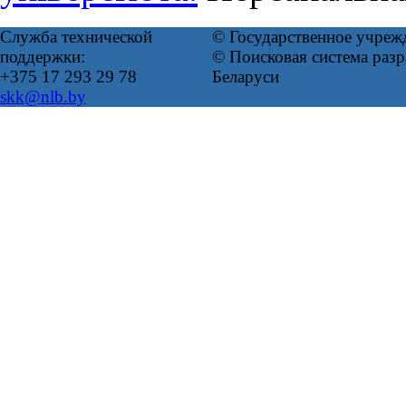
Служба технической
© Государственное учреж
поддержки:
© Поисковая система ра
+375 17 293 29 78
Беларуси
skk@nlb.by