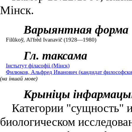
Мінск.
Варыянтная форма
Fіlûkoў, Al'frèd Іvanavіč (1928—1980)
Гл. таксама
Інстытут філасофіі (Мінск)
Филюков, Альфред Иванович (кандидат философских
(на іншай мове)
Крыніцы інфармацы
Категории "сущность" и 
биологическом исследован