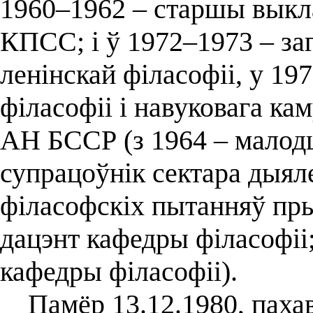
1960–1962 – старшы выкл
КПСС; і ў 1972–1973 – за
ленінскай філасофіі, у 1
філасофіі і навуковага кам
АН БССР (з 1964 – малод
супрацоўнік сектара дыял
філасофскіх пытанняў пры
дацэнт кафедры філасофіі;
кафедры філасофіі).
Памёр 13.12.1980, пахав