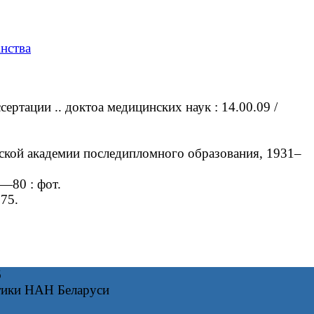
інства
ртации .. доктоа медицинских наук : 14.00.09 /
ской академии последипломного образования, 1931–
―80 : фот.
75.
6
тики НАН Беларуси