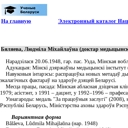
На главную
Бяляева, Людміла Міхайлаўна (доктар медыцынскі
Нарадзілася 20.06.1948, гар. пас. Узда, Мінская вобл
Адукацыя: Мінскі дзяржаўны медыцынскі інстытут (19
Навуковыя інтарэсы: распрацоўка новых метадаў дыяг
экалагічных фактараў на здароўе дзяцей Беларусі.
Месца працы, пасада: Мінская абласная дзіцячая клін
1979; асістэнт, з 1991 – дацэнт, у 1992–1996 – прафе
Узнагароды: медаль "За працоўныя заслугі" (2008), н
Рэспублікі Беларусь, Міністэрства аховы здароўя Рэспу
Варыянтная форма
Bâlâeva, Lûdmіla Mіhajlaŭna (нар. 1948)