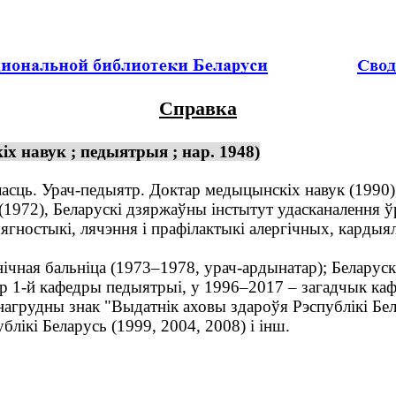
Справка
х навук ; педыятрыя ; нар. 1948)
асць. Урач-педыятр. Доктар медыцынскіх навук (1990),
72), Беларускі дзяржаўны інстытут удасканалення ўр
ностыкі, лячэння і прафілактыкі алергічных, кардыя
ічная бальніца (1973–1978, урач-ардынатар); Беларус
сар 1-й кафедры педыятрыі, у 1996–2017 – загадчык ка
агрудны знак "Выдатнік аховы здароўя Рэспублікі Бел
блікі Беларусь (1999, 2004, 2008) і інш.