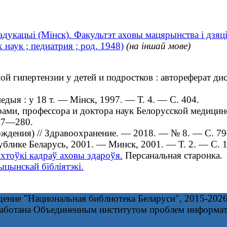
дукацыі (Мінск). Факультэт аховы мацярынства і дзяц
аук ; педиатрия ; род. 1948)
(на іншай мове)
ипертензии у детей и подростков : автореферат диссе
ыя : у 18 т. — Мінск, 1997. — Т. 4. — С. 404.
ми, профессора и доктора наук Белорусской медицин
77—280.
дения) // Здравоохранение. — 2018. ― № 8. ― С. 79
блике Беларусь, 2001. — Минск, 2001. — Т. 2. — С. 1
хтоўкі кадраў аховы здароўя.
Персанальная старонка.
цынскай бібліятэкі.
дение "Национальная библиотека Беларуси", 2015-202
работана Объединенным институтом проблем информа