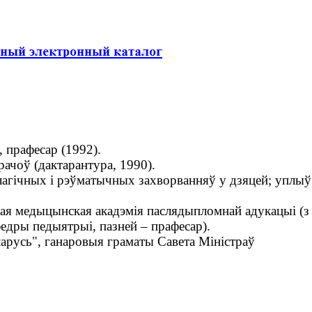
 прафесар (1992).
ачоў (дактарантура, 1990).
лагічных і рэўматычных захворванняў у дзяцей; уплыў
кая медыцынская акадэмія паслядыпломнай адукацыі (з
федры педыятрыі, пазней – прафесар).
арусь", ганаровыя граматы Савета Міністраў