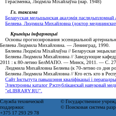
Герасіменка, Людміла Міхайлаўна (нар. 1948)
Гл. таксама
Беларуская медыцынская акадэмія паслядыпломнай а
Беляева, Людмила Михайловна (доктор медицинских н
Крыніцы інфармацыі
Основы прогнозирования эссенциальной артериальной г
Беляева Людмила Михайловна. — Ленинград, 1990.
Бяляева Людміла Міхайлаўна // Беларуская энцыклапед
Беляева Людмила Михайловна // Заведующие кафедра
2011 : к 80-летию БелМАПО. — Минск, 2011. — С. 2
Людмила Михайловна Беляева (к 70-летию со дня рож
Беляева Людмила Михайловна // Кто есть кто в Респу
Сайт Інстытута павышэння кваліфікацыі і перападры
Электронны каталог Рэспубліканскай навуковай меды
"eLIBRARY.RU".
Служба технической
© Государственное учреж
поддержки:
© Поисковая система раз
+375 17 293 29 78