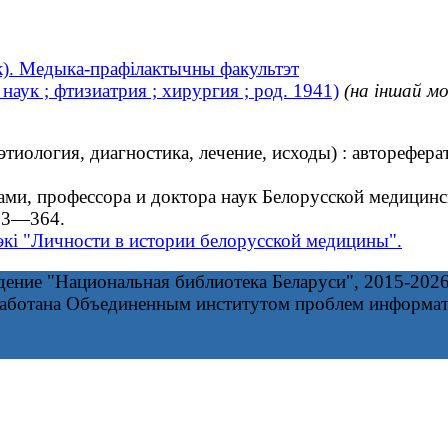
к). Медыка-прафілактычны факультэт
аук ; фтизиатрия ; хирургия ; род. 1941)
(на іншай мо
ология, диагностика, лечение, исходы) : автореферат 
и, профессора и доктора наук Белорусской медицинс
63—364.
экі "Личности в истории белорусской медицины".
дение "Национальная библиотека Беларуси", 2015-202
работана Объединенным институтом проблем информа