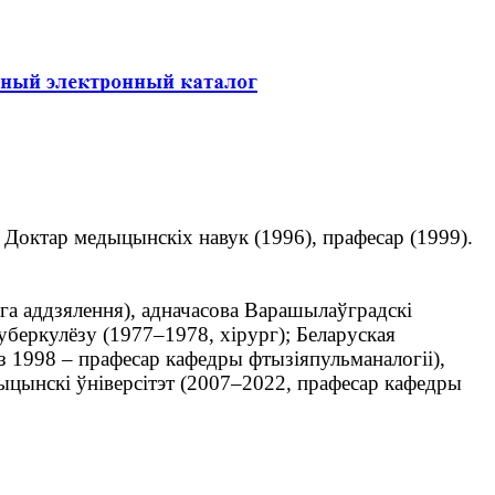
 Доктар медыцынскіх навук (1996), прафесар (1999).
га аддзялення), адначасова Варашылаўградскі
уберкулёзу (1977–1978, хірург); Беларуская
з 1998 – прафесар кафедры фтызіяпульманалогіі),
ыцынскі ўніверсітэт (2007–2022, прафесар кафедры