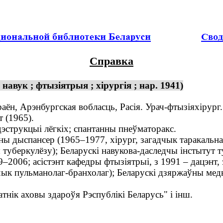
Справка
авук ; фтызіятрыя ; хірургія ; нар. 1941)
ён, Арэнбургская вобласць, Расія. Урач-фтызіяхірург.
 (1965).
струкцыі лёгкіх; спантанны пнеўматоракс.
 дыспансер (1965–1977, хірург, загадчык таракальна
уберкулёзу); Беларускі навукова-даследчы інстытут т
2006; асістэнт кафедры фтызіятрыі, з 1991 – дацэнт, 
ык пульманолаг-бранхолаг); Беларускі дзяржаўны мед
нік аховы здароўя Рэспублікі Беларусь" і інш.