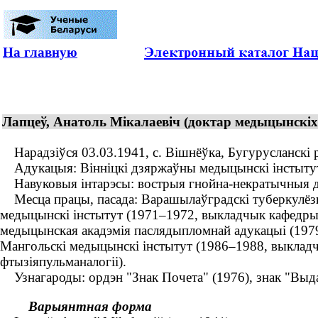
На главную
Лапцеў, Анатоль Мікалаевіч (доктар медыцынскіх н
Нарадзіўся 03.03.1941, с. Вішнёўка, Бугурусланскі ра
Адукацыя: Вінніцкі дзяржаўны медыцынскі інстытут
Навуковыя інтарэсы: вострыя гнойна-некратычныя дэ
Месца працы, пасада: Варашылаўградскі туберкулёзны
медыцынскі інстытут (1971–1972, выкладчык кафедры т
медыцынская акадэмія паслядыпломнай адукацыі (1979–
Мангольскі медыцынскі інстытут (1986–1988, выкладч
фтызіяпульманалогіі).
Узнагароды: ордэн "Знак Почета" (1976), знак "Выдат
Варыянтная форма