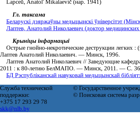
Lapceŭ, Anatol' Mіkalaevіč (нар. 1941)
Гл. таксама
Беларускі дзяржаўны медыцынскі ўніверсітэт (Мінс
Лаптев, Анатолий Николаевич (доктор медицинских н
Крыніцы інфармацыі
Острые гнойно-некротические деструкции легких : (эти
Лаптев Анатолий Николаевич. — Минск, 1996.
Лаптев Анатолий Николаевич // Заведующие кафедрам
2011 : к 80-летию БелМАПО. — Минск, 2011. — С. 3
БД Рэспубліканскай навуковай медыцынскай бібліят
Служба технической
© Государственное учреж
поддержки:
© Поисковая система раз
+375 17 293 29 78
skk@nlb.by