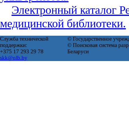
Электронный каталог Р
медицинской библиотеки.
Служба технической
© Государственное учреж
поддержки:
© Поисковая система ра
+375 17 293 29 78
Беларуси
skk@nlb.by