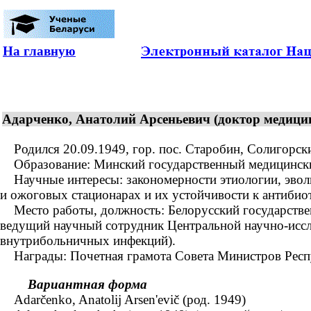
На главную
Адарченко, Анатолий Арсеньевич (доктор медицинс
Родился 20.09.1949, гор. пос. Старобин, Солигорски
Образование: Минский государственный медицинский 
Научные интересы: закономерности этиологии, эвол
и ожоговых стационарах и их устойчивости к антибио
Место работы, должность: Белорусский государствен
ведущий научный сотрудник Центральной научно-иссле
внутрибольничных инфекций).
Награды: Почетная грамота Совета Министров Респуб
Вариантная форма
Adarčenko, Anatolij Arsen'evič (род. 1949)