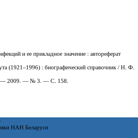
кций и ее прикладное значение : автореферат
а (1921–1996) : биографический справочник / Н. Ф.
 — 2009. — № 3. — С. 158.
6
тики НАН Беларуси