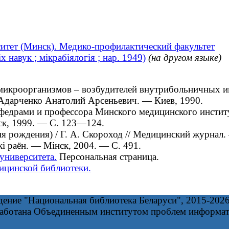
итет (Минск). Медико-профилактический факультет
навук ; мікрабіялогія ; нар. 1949)
(на другом языке)
роорганизмов – возбудителей внутрибольничных инфе
 / Адарченко Анатолий Арсеньевич. — Киев, 1990.
драми и профессора Минского медицинского институт
ск, 1999. — С. 123—124.
 рождения) / Г. А. Скороход // Медицинский журнал.
і раён. — Мінск, 2004. — С. 491.
университета.
Персональная страница.
ицинской библиотеки.
дение "Национальная библиотека Беларуси", 2015-202
работана Объединенным институтом проблем информа