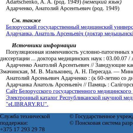
Adartschenko, A. A. (род. 1949)
(немецкий язык)
Адарченко, Анатолий Арсентьевич (род. 1949)
См. также
Белорусский государственный медицинский универс
Адарчанка, Анатоль Арсеньевіч (доктар медыцынскіх 
Источники информации
Популяционная изменчивость условно-патогенных мик
диссертации ... доктора медицинских наук : 03.00.07
Адарченко Анатолий Арсентьевич // Заведующие кафе
Змачинская, М. В. Мальковец, А. Н. Пересада. — Мин
Анатолий Арсеньевич Адарченко : (к 60-летию со дня
Адарчанка Анатоль Арсеньевіч // Памяць : Салігорск
Сайт Белорусского государственного медицинского 
Электронный каталог Республиканской научной мед
"eLIBRARY.RU".
Служба технической
© Государственное учреж
поддержки:
© Поисковая система раз
+375 17 293 29 78