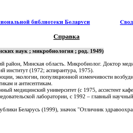
Справка
ких наук ; микробиология ; род. 1949)
й район, Минская область. Микробиолог. Доктор медиц
институт (1972; аспирантура, 1975).
юции, экологии, популяционной изменчивости возбуд
тикам и антисептикам.
ный медицинский университет (с 1975, ассистент каф
довательской лаборатории, с 1992 – главный научный
лики Беларусь (1999), значок "Отличник здравоохран