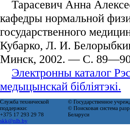
Тарасевич Анна Алексеев
кафедры нормальной физи
государственного медицин
Кубарко, Л. И. Белорыбки
Минск, 2002. — С. 89—90
Электронны каталог Рэс
медыцынскай бібліятэкі.
Служба технической
© Государственное учреж
поддержки:
© Поисковая система ра
+375 17 293 29 78
Беларуси
skk@nlb.by