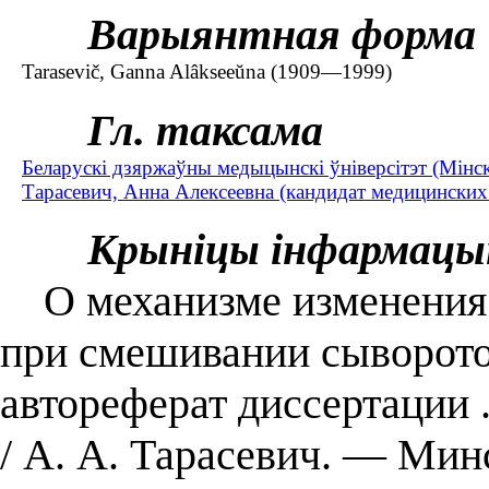
Варыянтная форма
Tarasevič, Ganna Alâkseeŭna (1909—1999)
Гл. таксама
Беларускі дзяржаўны медыцынскі ўніверсітэт (Мінс
Тарасевич, Анна Алексеевна (кандидат медицинских
Крыніцы інфармацы
О механизме изменения 
при смешивании сывороток
автореферат диссертации 
/ А. А. Тарасевич. — Минс