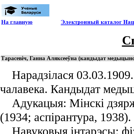
На главную
С
Тарасевіч, Ганна Аляксееўна (кандыдат медыцынск
Нарадзілася 03.03.1909. 
чалавека. Кандыдат медыц
Адукацыя: Мінскі дзярж
(1934; аспірантура, 1938).
Навуковыя інтарэсы: фізі