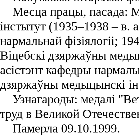
Месца працы, пасада: М
інстытут (1935–1938 – в. 
нармальнай фізіялогіі; 19
Віцебскі дзяржаўны медыц
асістэнт кафедры нармальн
дзяржаўны медыцынскі інс
Узнагароды: медалі "Вет
труд в Великой Отечествен
Памерла 09.10.1999.