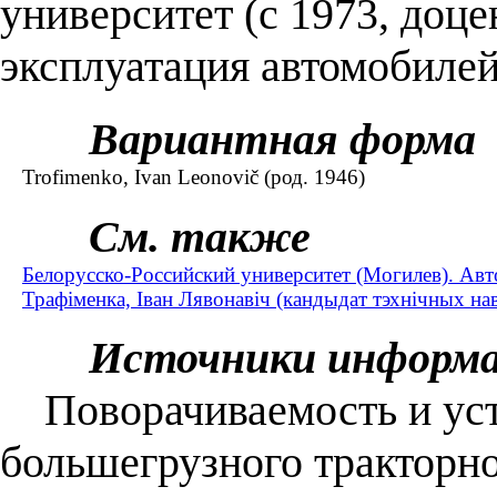
университет (с 1973, доц
эксплуатация автомобилей
Вариантная форма
Trofimenko, Ivan Leonovič (род. 1946)
См. также
Белорусско-Российский университет (Могилев). Авт
Трафіменка, Іван Лявонавіч (кандыдат тэхнічных нав
Источники информ
Поворачиваемость и уст
большегрузного тракторно