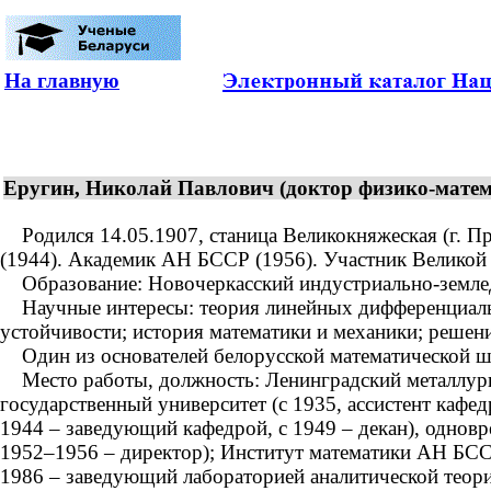
На главную
Еругин, Николай Павлович (доктор физико-матем
Родился 14.05.1907, станица Великокняжеская (г. Про
(1944). Академик АН БССР (1956). Участник Великой
Образование: Новочеркасский индустриально-земледел
Научные интересы: теория линейных дифференциальн
устойчивости; история математики и механики; реше
Один из основателей белорусской математической ш
Место работы, должность: Ленинградский металлурги
государственный университет (с 1935, ассистент кафе
1944 – заведующий кафедрой, с 1949 – декан), однов
1952–1956 – директор); Институт математики АН БСС
1986 – заведующий лабораторией аналитической теор