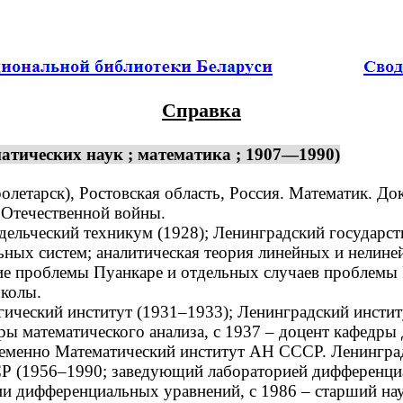
Справка
атических наук ; математика ; 1907—1990)
летарск), Ростовская область, Россия. Математик. До
 Отечественной войны.
ьческий техникум (1928); Ленинградский государстве
ых систем; аналитическая теория линейных и нелине
ние проблемы Пуанкаре и отдельных случаев проблемы
колы.
ческий институт (1931–1933); Ленинградский инстит
дры математического анализа, с 1937 – доцент кафедры
ременно Математический институт АН СССР. Ленинград
Р (1956–1990; заведующий лабораторией дифференциа
ии дифференциальных уравнений, с 1986 – старший на