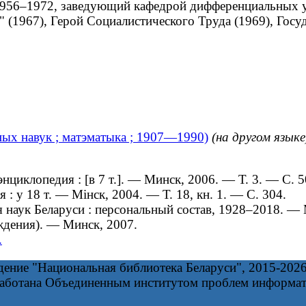
(1956–1972, заведующий кафедрой дифференциальных у
1967), Герой Социалистического Труда (1969), Госуд
ных навук ; матэматыка ; 1907—1990)
(на другом языке
циклопедия : [в 7 т.]. — Минск, 2006. — Т. 3. — С. 5
 у 18 т. — Мінск, 2004. — Т. 18, кн. 1. — С. 304.
наук Беларуси : персональный состав, 1928–2018. —
дения). — Минск, 2007.
.
дение "Национальная библиотека Беларуси", 2015-202
работана Объединенным институтом проблем информа