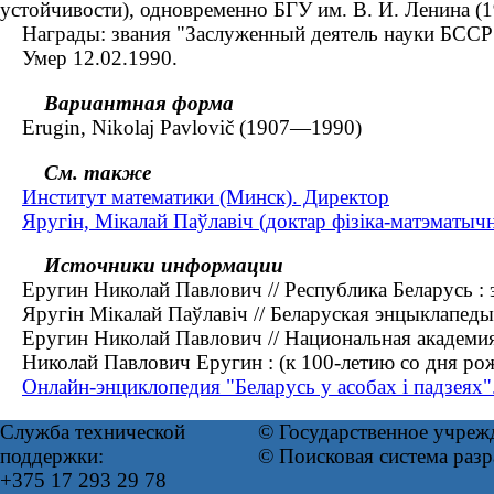
устойчивости), одновременно БГУ им. В. И. Ленина 
Награды: звания "Заслуженный деятель науки БССР" (
Умер 12.02.1990.
Вариантная форма
Erugin, Nikolaj Pavlovič (1907—1990)
См. также
Институт математики (Минск). Директор
Яругін, Мікалай Паўлавіч (доктар фізіка-матэматыч
Источники информации
Еругин Николай Павлович // Республика Беларусь : эн
Яругін Мікалай Паўлавіч // Беларуская энцыклапедыя :
Еругин Николай Павлович // Национальная академия 
Николай Павлович Еругин : (к 100-летию со дня рож
Онлайн-энциклопедия "Беларусь у асобах і падзеях"
Служба технической
© Государственное учреж
поддержки:
© Поисковая система раз
+375 17 293 29 78