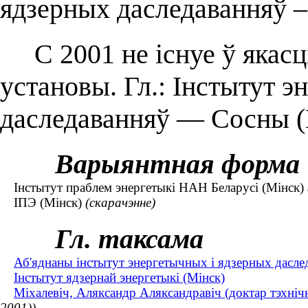
ядзерных даследаванняў 
С 2001 не існуе ў якасці
установы. Гл.: Інстытут э
даследаванняў — Сосны (
Варыянтная форма
Інстытут праблем энергетыкі НАН Беларусі (Мінск)
ІПЭ (Мінск)
(скарачэнне)
Гл. таксама
Аб'яднаны інстытут энергетычных і ядзерных дасл
Інстытут ядзернай энергетыкі (Мінск)
Міхалевіч, Аляксандр Аляксандравіч (доктар тэхнічн
2001))