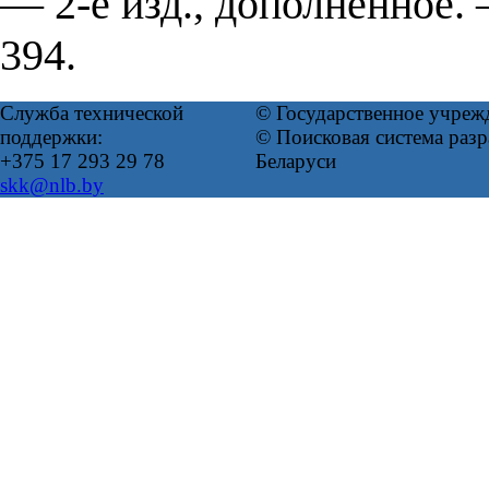
— 2-е изд., дополненное
394.
Служба технической
© Государственное учреж
поддержки:
© Поисковая система ра
+375 17 293 29 78
Беларуси
skk@nlb.by