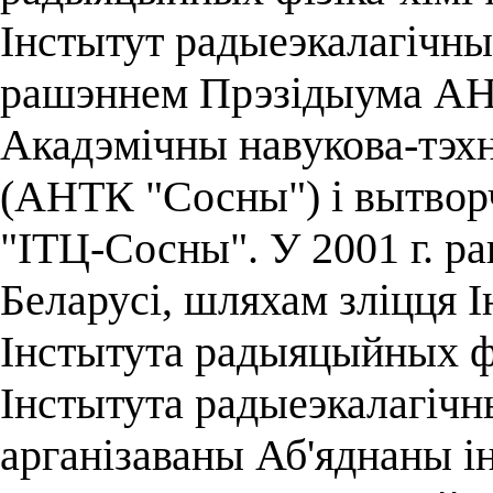
Інстытут радыеэкалагічных
рашэннем Прэзідыума АН 
Акадэмічны навукова-тэх
(АНТК "Сосны") і вытвор
"ІТЦ-Сосны". У 2001 г. 
Беларусі, шляхам зліцця І
Інстытута радыяцыйных фі
Інстытута радыеэкалагічн
арганізаваны Аб'яднаны і