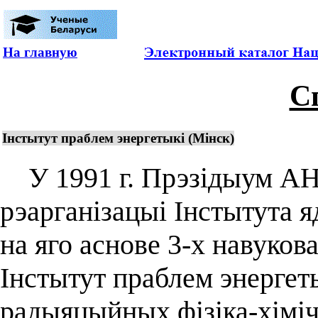
На главную
С
Інстытут праблем энергетыкі (Мінск)
У 1991 г. Прэзідыум АН
рэарганізацыі Інстытута я
на яго аснове 3-х навуков
Інстытут праблем энергеты
радыяцыйных фізіка-хімі