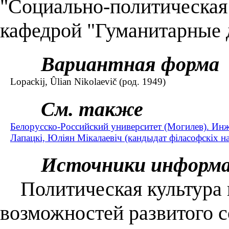
"Социально-политическая 
кафедрой "Гуманитарные 
Вариантная форма
Lopackij, Ûlian Nikolaevič (род. 1949)
См. также
Белорусско-Российский университет (Могилев). Ин
Лапацкі, Юліян Мікалаевіч (кандыдат філасофскіх на
Источники информ
Политическая культура и
возможностей развитого с