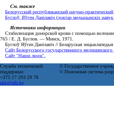
См. также
Белорусский республиканский научно-практический
Буглоў, Яўген Данілавіч (доктар медыцынскіх навук ;
Источники информации
Стабилизация донорской крови с помощью волокнистог
765 / Е. Д. Буглов. — Минск, 1971.
Буглоў Яўген Данілавіч // Беларуская энцыклапедыя :
Сайт Белорусского государственного медицинского 
Сайт "Наши люди".
Служба технической
© Государственное учреж
поддержки:
© Поисковая система раз
+375 17 293 29 78
skk@nlb.by