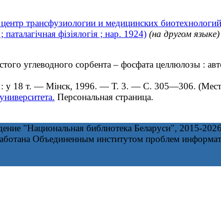
 центр трансфузиологии и медицинских биотехнологий
 паталагічная фізіялогія ; нар. 1924)
(на другом языке)
о углеводного сорбента – фосфата целлюлозы : автор
 у 18 т. — Мінск, 1996. — Т. 3. — С. 305—306. (Место
университета.
Персональная страница.
дение "Национальная библиотека Беларуси", 2015-202
работана Объединенным институтом проблем информа