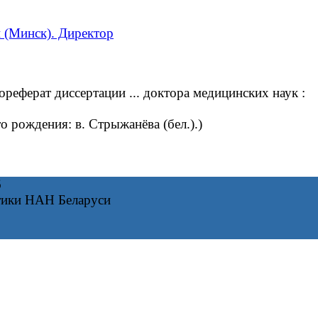
 (Минск). Директор
еферат диссертации ... доктора медицинских наук :
 рождения: в. Стрыжанёва (бел.).)
6
тики НАН Беларуси