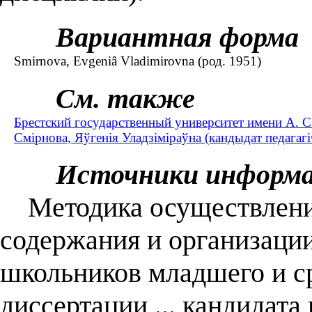
Вариантная форма
Smirnova, Evgeniâ Vladimirovna (род. 1951)
См. также
Брестский государственный университет имени А. С
Смірнова, Яўгенія Уладзіміраўна (кандыдат педагагі
Источники информ
Методика осуществлени
содержания и организации
школьников младшего и ср
диссертации ... кандидата 