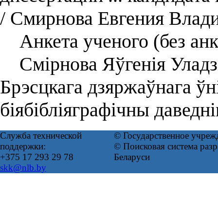
/ Смирнова Евгения Влад
Анкета ученого (без анк
Смірнова Яўгенія Уладзі
Брэсцкага дзяржаўнага ўн
біябібліяграфічны даведні
Служба технической
© Государственное учреж
поддержки:
© Поисковая система ра
+375 17 293 29 78
Беларуси
skk@nlb.by