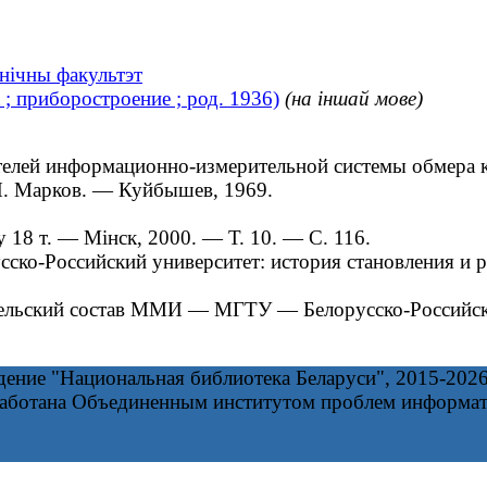
хнічны факультэт
; приборостроение ; род. 1936)
(на іншай мове)
лей информационно-измерительной системы обмера ко
. И. Марков. ― Куйбышев, 1969.
 18 т. — Мінск, 2000. — Т. 10. — С. 116.
-Российский университет: история становления и р
ельский состав ММИ — МГТУ — Белорусско-Российско
дение "Национальная библиотека Беларуси", 2015-202
работана Объединенным институтом проблем информа