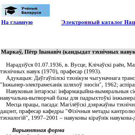
На главную
Маркаў, Пётр Іванавіч (кандыдат тэхнічных навук
Нарадзіўся 01.07.1936, в. Вусце, Клічаўскі раён, Маг
тэхнічных навук (1970), прафесар (1993).
Адукацыя: Даўгаўпілскі тэхнікум чыгуначнага трансп
"Інжынер-электрамеханік шляхоў зносін", 1962; аспір
Навуковыя інтарэсы: інфармацыйна-вымяральныя сістэм
навучальна-вытворчай базы для падрыхтоўкі інжынераў
Месца працы, пасада: Магілёўскі дзяржаўны тэхнічны 
дацэнт, прафесар кафедры "Фізічныя метады кантролю
тэхналогій", 1997–2001 – навуковы кіраўнік навукова-
Варыянтная форма