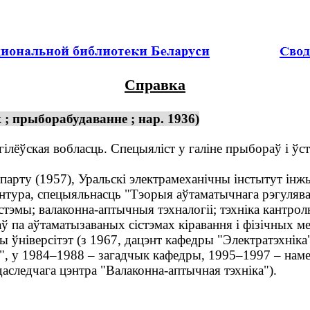
Справка
 ; прыборабудаванне ; нар. 1936)
ілёўская вобласць. Спецыяліст у галіне прыбораў і ўст
арту (1957), Уральскі электрамеханічны інстытут інж
антура, спецыяльнасць "Тэорыя аўтаматычнага рэгулява
ы; валаконна-аптычныя тэхналогіі; тэхніка кантролю 
 па аўтаматызаваных сістэмах кіравання і фізічных м
ўніверсітэт (з 1967, дацэнт кафедры "Электратэхніка
", у 1984–1988 – загадчык кафедры, 1995–1997 – наме
даследчага цэнтра "Валаконна-аптычная тэхніка").