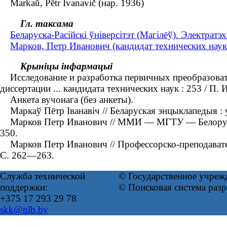
Markaŭ, Pëtr Ivanavič (нар. 1936)
Гл. таксама
Беларуска-Расійскі ўніверсітэт (Магілёў). Электратэ
Марков, Петр Иванович (кандидат технических наук 
Крыніцы інфармацыі
Исследование и разработка первичных преобразовате
диссертации ... кандидата технических наук : 253 / П
Анкета вучонага (без анкеты).
Маркаў Пётр Іванавіч // Беларуская энцыклапедыя : у
Марков Петр Иванович // ММИ — МГТУ — Белорусско
350.
Марков Петр Иванович // Профессорско-преподават
С. 262—263.
Служба технической
© Государственное учреж
поддержки:
© Поисковая система раз
+375 17 293 29 78
skk@nlb.by