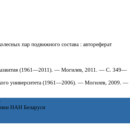
лесных пар подвижного состава : автореферат
азвития (1961—2011). — Могилев, 2011. — С. 349—
го университета (1961—2006). — Могилев, 2009. —
6
тики НАН Беларуси