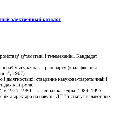
ройстваў аўтаматыкі і тэлемеханікі. Кандыдат
ынераў чыгуначнага транспарту (кваліфікацыя
ння", 1967).
і дыягностыкі; стварэнне навукова-тэарэтычнай і
етадах кантролю.
", у 1974–1980 – загадчык кафедры, 1984–1995 –
снік дырэктара па навуцы ДП "Інстытут валаконных