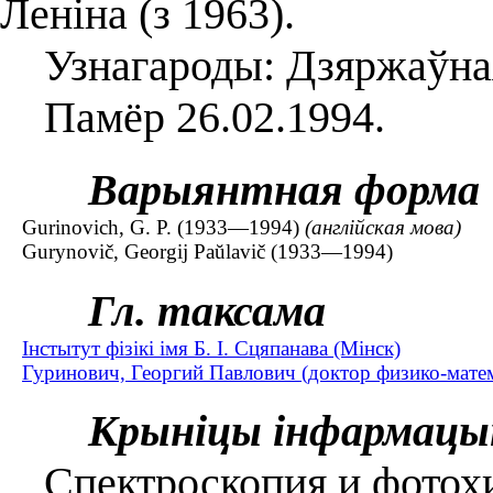
Леніна (з 1963).
Узнагароды: Дзяржаўная 
Памёр 26.02.1994.
Варыянтная форма
Gurinovich, G. P. (1933—1994)
(англійская мова)
Gurynovіč, Georgіj Paŭlavіč (1933—1994)
Гл. таксама
Інстытут фізікі імя Б. І. Сцяпанава (Мінск)
Гуринович, Георгий Павлович (доктор физико-матем
Крыніцы інфармацы
Спектроскопия и фотохи