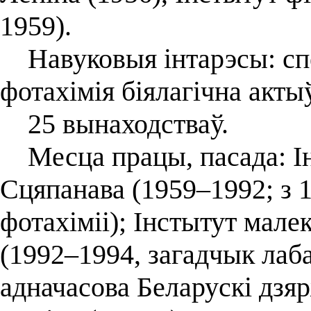
1959).
Навуковыя інтарэсы: спе
фотахімія біялагічна акты
25 вынаходстваў.
Месца працы, пасада: Інст
Сцяпанава (1959–1992; з 
фотахіміі); Інстытут малек
(1992–1994, загадчык лаба
адначасова Беларускі дзяр