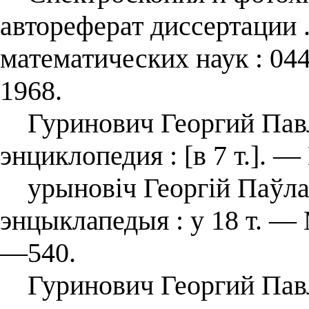
автореферат диссертации .
математических наук : 044
1968.
Гуринович Георгий Павло
энциклопедия : [в 7 т.]. —
урыновіч Георгій Паўлав
энцыклапедыя : у 18 т. — 
—540.
Гуринович Георгий Павл