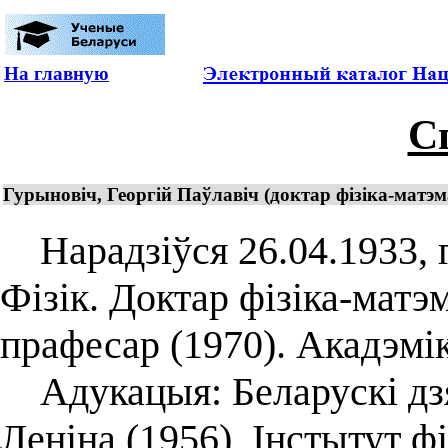
На главную
С
Гурыновіч, Георгій Паўлавіч (доктар фізіка-матэ
Нарадзіўся 26.04.1933, г
Фізік. Доктар фізіка-матэ
прафесар (1970). Акадэмі
Адукацыя: Беларускі дзяр
Леніна (1956), Інстытут ф