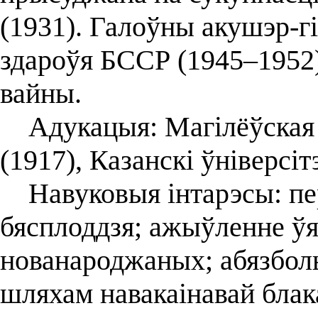
(1931). Галоўны акушэр-г
здароўя БССР (1945–1952
вайны.
Адукацыя: Магілёўская 
(1917), Казанскі ўніверсіт
Навуковыя інтарэсы: пе
бясплоддзя; ажыўленне ў
нованароджаных; абязболь
шляхам навакаінавай блак