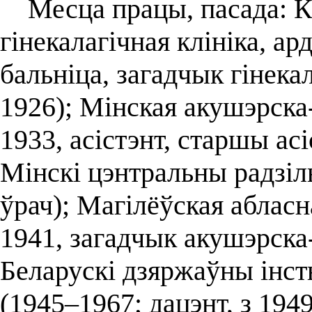
Месца працы, пасада: Ка
гінекалагічная клініка, а
бальніца, загадчык гінека
1926); Мінская акушэрска-
1933, асістэнт, старшы асі
Мінскі цэнтральны радзіл
ўрач); Магілёўская абласн
1941, загадчык акушэрска-
Беларускі дзяржаўны інст
(1945–1967; дацэнт, з 1949