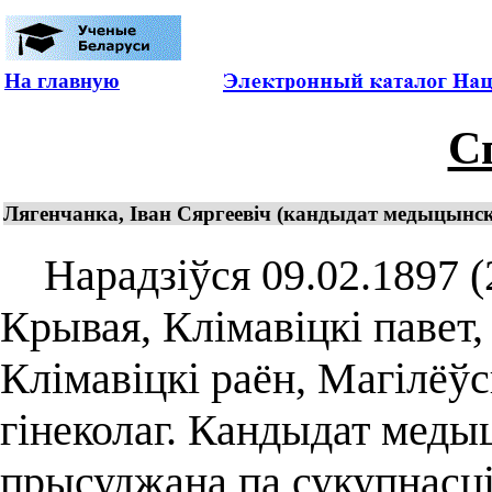
На главную
С
Лягенчанка, Іван Сяргеевіч (кандыдат медыцынскі
Нарадзіўся 09.02.1897 (27.
Крывая, Клімавіцкі павет,
Клімавіцкі раён, Магілёўс
гінеколаг. Кандыдат меды
прысуджана па сукупнасці