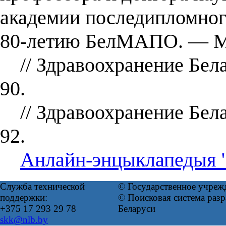
академии последипломного
80-летию БелМАПО. — Ми
// Здравоохранение Бела
90.
// Здравоохранение Бела
92.
Анлайн-энцыклапедыя "Б
Служба технической
© Государственное учреж
поддержки:
© Поисковая система ра
+375 17 293 29 78
Беларуси
skk@nlb.by