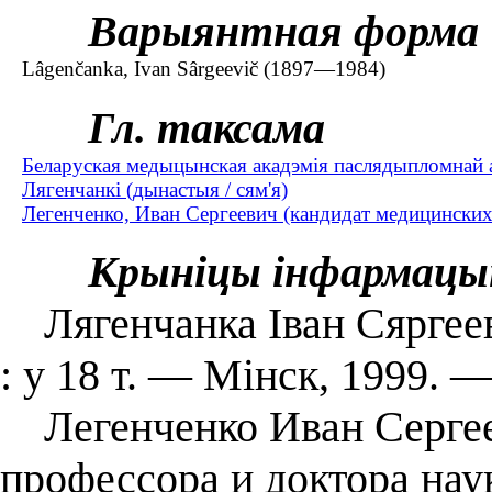
Варыянтная форма
Lâgenčanka, Ivan Sârgeevіč (1897—1984)
Гл. таксама
Беларуская медыцынская акадэмія паслядыпломнай а
Лягенчанкі (дынастыя / сям'я)
Легенченко, Иван Сергеевич (кандидат медицинских
Крыніцы інфармацы
Лягенчанка Іван Сяргеев
: у 18 т. — Мінск, 1999. —
Легенченко Иван Сергее
профессора и доктора на