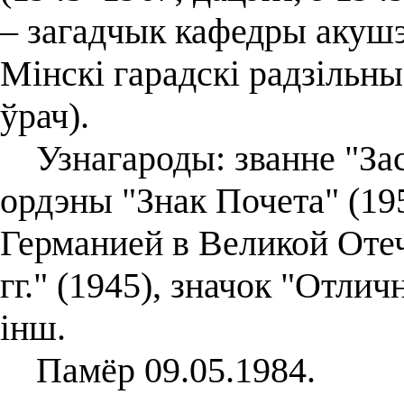
– загадчык кафедры акушэр
Мінскі гарадскі радзільн
ўрач).
Узнагароды: званне "Зас
ордэны "Знак Почета" (195
Германией в Великой Оте
гг." (1945), значок "Отлич
інш.
Памёр 09.05.1984.