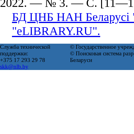
2022. — № 3. — С. [11―12
БД ЦНБ НАН Беларусі 
"eLIBRARY.RU".
Служба технической
© Государственное учреж
поддержки:
© Поисковая система ра
+375 17 293 29 78
Беларуси
skk@nlb.by