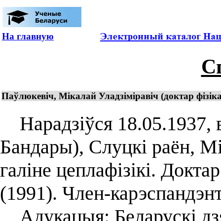
На главную
С
Паўлюкевіч, Мікалай Уладзіміравіч (доктар фізіка
Нарадзіўся 18.05.1937, в
Бандары), Слуцкі раён, М
галіне цеплафізікі. Докта
(1991). Член-карэспандэн
Адукацыя: Беларускі дзяр