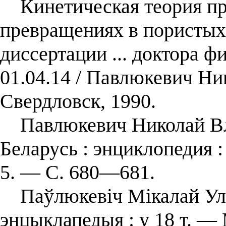
Кинетическая теория пр
превращениях в пористых 
диссертации ... доктора ф
01.04.14 / Павлюкевич Н
Свердловск, 1990.
Павлюкевич Николай Вла
Беларусь : энциклопедия : 
5. — С. 680—681.
Паўлюкевіч Мікалай Улад
энцыклапедыя : у 18 т. — 