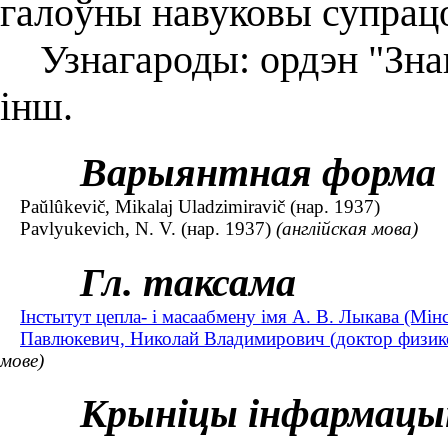
галоўны навуковы супрацо
Узнагароды: ордэн "Знак
інш.
Варыянтная форма
Paŭlûkevič, Mіkalaj Uladzіmіravіč (нар. 1937)
Pavlyukevich, N. V. (нар. 1937)
(англійская мова)
Гл. таксама
Інстытут цепла- і масаабмену імя А. В. Лыкава (Мін
Павлюкевич, Николай Владимирович (доктор физико-
мове)
Крыніцы інфармацы