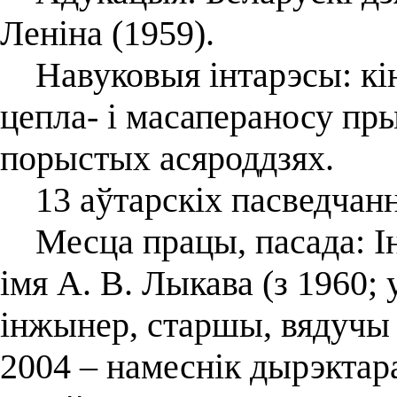
Леніна (1959).
Навуковыя інтарэсы: кін
цепла- і масапераносу пр
порыстых асяроддзях.
13 аўтарскіх пасведчання
Месца працы, пасада: Ін
імя А. В. Лыкава (з 1960;
інжынер, старшы, вядучы 
2004 – намеснік дырэктара