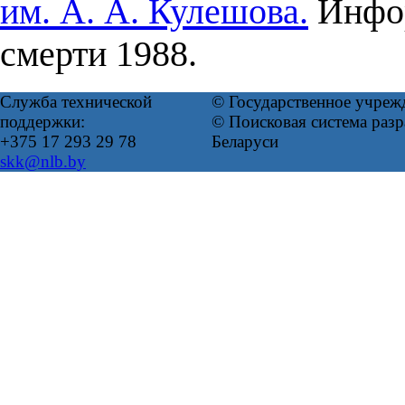
им. А. А. Кулешова.
Инфор
смерти 1988.
Служба технической
© Государственное учреж
поддержки:
© Поисковая система ра
+375 17 293 29 78
Беларуси
skk@nlb.by