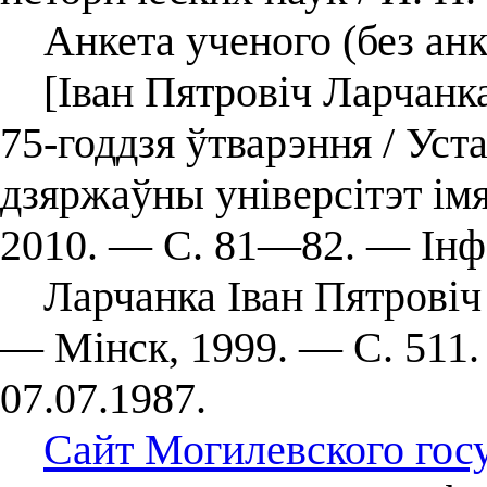
Анкета ученого (без анк
[Іван Пятровіч Ларчанка]
75-годдзя ўтварэння / Уст
дзяржаўны універсітэт ім
2010. — С. 81—82. — Інфа
Ларчанка Іван Пятровіч /
— Мінск, 1999. — С. 511.
07.07.1987.
Сайт Могилевского гос