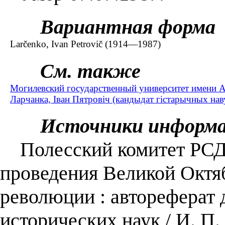
Вариантная форма
Larčenko, Ivan Petrovič (1914—1987)
См. также
Могилевский государственный университет имени А
Ларчанка, Іван Пятровіч (кандыдат гістарычных на
Источники информ
Полесский комитет РСДР
проведения Великой Октя
революции : автореферат д
исторических наук / И. П