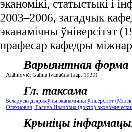
эканомікі, статыстыкі і ін
2003–2006, загадчык кафе
эканамічны ўніверсітэт (1
прафесар кафедры міжнаро
Варыянтная форма
Alâhnovič, Galina Ivanaŭna (нар. 1930)
Гл. таксама
Беларускі дзяржаўны эканамічны ўніверсітэт (Мінс
Олехнович, Галина Ивановна (доктор экономических 
Крыніцы інфармацы