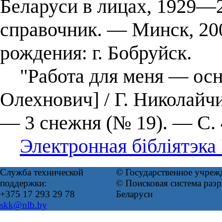
Беларуси в лицах, 1929―
справочник. ― Минск, 2
рождения: г. Бобруйск.
"Работа для меня — осно
Олехнович] / Г. Николайчи
— 3 снежня (№ 19). — С. 
Электронная бібліятэка
Служба технической
© Государственное учреж
поддержки:
© Поисковая система ра
+375 17 293 29 78
Беларуси
skk@nlb.by