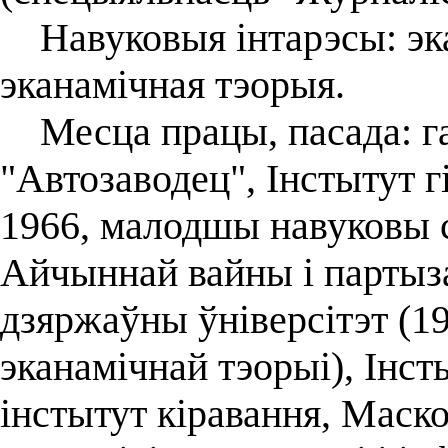
Навуковыя інтарэсы: эка
эканамічная тэорыя.
Месца працы, пасада: га
"Автозаводец", Інстытут 
1966, малодшы навуковы с
Айчыннай вайны і партыза
дзяржаўны ўніверсітэт (1
эканамічнай тэорыі), Інст
інстытут кіравання, Маск