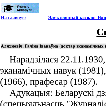
На главную
С
Аляхновіч, Галіна Іванаўна (доктар эканамічных 
Нарадзілася 22.11.1930, 
эканамічных навук (1981)
(1966), прафесар (1987).
Адукацыя: Беларускі дзя
(спецыяльнасць "Журналіс