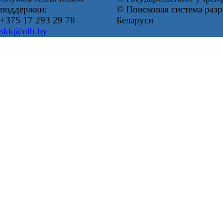
поддержки:
© Поисковая система ра
+375 17 293 29 78
Беларуси
skk@nlb.by