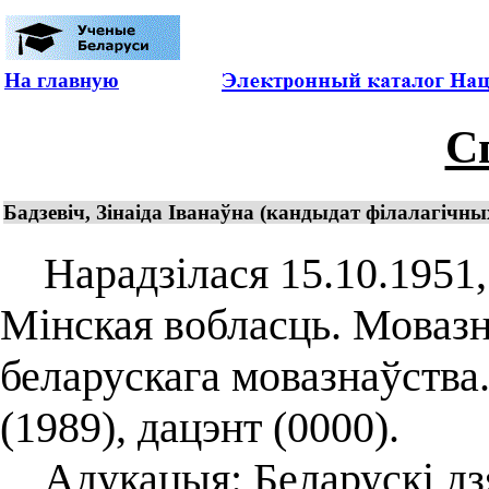
На главную
С
Бадзевіч, Зінаіда Іванаўна (кандыдат філалагічных
Нарадзілася 15.10.1951, 
Мінская вобласць. Мовазн
беларускага мовазнаўства
(1989), дацэнт (0000).
Адукацыя: Беларускі дзя