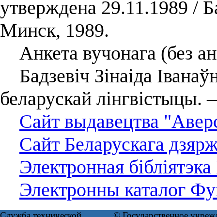
утверждена 29.11.1989 / 
Минск, 1989.
Анкета вучонага (без ан
Бадзевіч Зінаіда Іванаўна
беларускай лінгвістыцы. 
Сайт выдавецтва "Аверс
Сайт Беларускага дзярж
Электронная бібліятэка
Электронны каталог Фун
Служба технической
© Государственное учреж