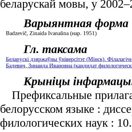
беларускай мовы, у 2002–
Варыянтная форма
Badzevič, Zinaida Ivanaŭna (нар. 1951)
Гл. таксама
Беларускі дзяржаўны ўніверсітэт (Мінск). Філалагіч
Бадевич, Зинаида Ивановна (кандидат филологически
Крыніцы інфармацы
Префиксальные прилага
белорусском языке : диссе
филологических наук : 10.