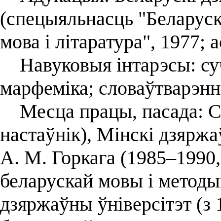
(спецыяльнасць "Беларуска
мова і літаратура", 1977; 
Навуковыя інтарэсы: суч
марфеміка; словаўтварэнн
Месца працы, пасада: СШ
настаўнік), Мінскі дзяржа
А. М. Горкага (1985–1990
беларускай мовы і методы
дзяржаўны ўніверсітэт (з