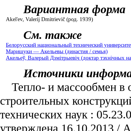
Вариантная форма
Akel'ev, Valerij Dmitrievič (род. 1939)
См. также
Белорусский национальный технический университет
Марищуки — Акельевы (династия / семья)
Акельеў, Валерый Дзмітрыевіч (доктар тэхнічных нав
Источники информ
Тепло- и массообмен в 
строительных конструкций 
технических наук : 05.23.
утверждена 16.10.2013 / 