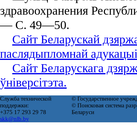
здравоохранения Республ
— С. 49—50.
Сайт Беларускай дзяржа
паслядыпломнай адукацыі
Сайт Беларускага дзяр
ўніверсітэта.
Служба технической
© Государственное учреж
поддержки:
© Поисковая система ра
+375 17 293 29 78
Беларуси
skk@nlb.by