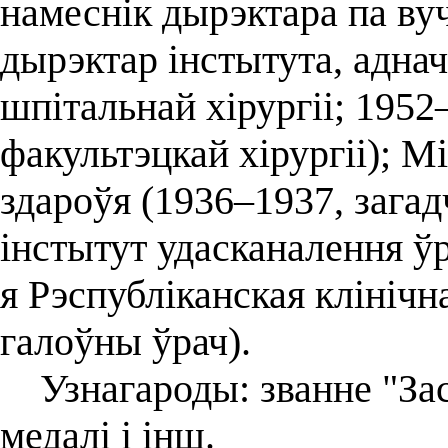
намеснік дырэктара па ву
дырэктар інстытута, адна
шпітальнай хірургіі; 1952
факультэцкай хірургіі); М
здароўя (1936–1937, зага
інстытут удасканалення ўр
я Рэспубліканская клінічн
галоўны ўрач).
Узнагароды: званне "Зас
медалі і інш.