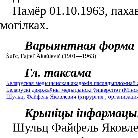
Памёр 01.10.1963, пахав
могілках.
Варыянтная форма
Šul'c, Fajfel' Âkaŭlevič (1901—1963)
Гл. таксама
Беларуская медыцынская акадэмія паслядыпломнай а
Беларускі дзяржаўны медыцынскі ўніверсітэт (Мінск
Шульц, Файфель Яковлевич (хирургия ; организаци
Крыніцы інфармацы
Шульц Файфель Яковлеви