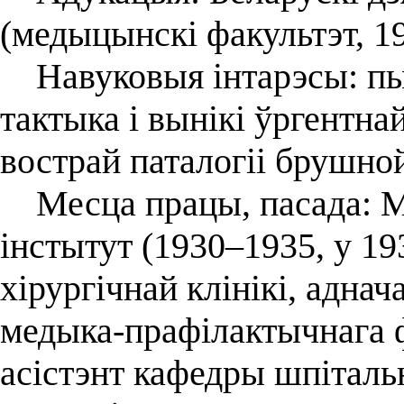
(медыцынскі факультэт, 19
Навуковыя інтарэсы: пыта
тактыка і вынікі ўргентна
вострай паталогіі брушной
Месца працы, пасада: М
інстытут (1930–1935, у 1
хірургічнай клінікі, адна
медыка-прафілактычнага ф
асістэнт кафедры шпітальн