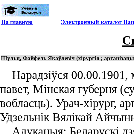
На главную
С
Шульц, Файфель Якаўлевіч (хірургія ; арганізацы
Нарадзіўся 00.00.1901, м
павет, Мінская губерня (с
вобласць). Урач-хірург, ар
Удзельнік Вялікай Айчын
Адукацыя: Беларускі дзя