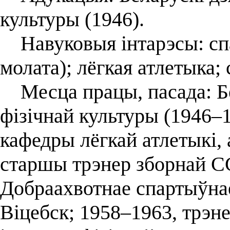
культуры (1946).
Навуковыя інтарэсы: спа
молата); лёгкая атлетыка;
Месца працы, пасада: Бе
фізічнай культуры (1946
кафедры лёгкай атлетыкі,
старшы трэнер зборнай СС
Добраахвотнае спартыўнае
Віцебск; 1958–1963, трэн