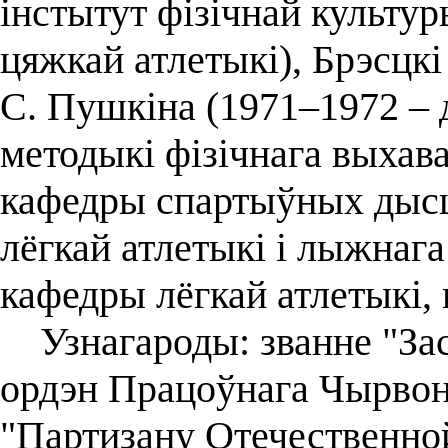
інстытут фізічнай культу
цяжкай атлетыкі), Брэсцкі
С. Пушкіна (1971–1972 – 
методыкі фізічнага выхав
кафедры спартыўных дысц
лёгкай атлетыкі і лыжнага
кафедры лёгкай атлетыкі, 
Узнагароды: званне "Зас
ордэн Працоўнага Чырвона
"Партизану Отечественной