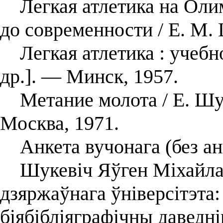
Легкая атлетика на Олим
до современности / Е. М.
Легкая атлетика : учебно
др.]. ― Минск, 1957.
Метание молота / Е. Шу
Москва, 1971.
Анкета вучонага (без ан
Шукевіч Яўген Міхайлаві
дзяржаўнага ўніверсітэта
біябібліяграфічны даведні