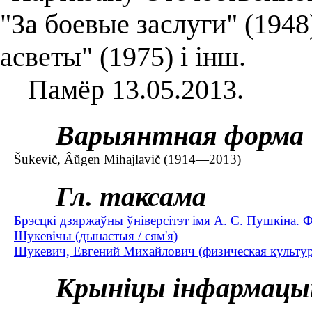
"За боевые заслуги" (1948
асветы" (1975) і інш.
Памёр 13.05.2013.
Варыянтная форма
Šukevič, Âŭgen Mihajlavič (1914—2013)
Гл. таксама
Брэсцкі дзяржаўны ўніверсітэт імя А. С. Пушкіна. Ф
Шукевічы (дынастыя / сям'я)
Шукевич, Евгений Михайлович (физическая культур
Крыніцы інфармацы