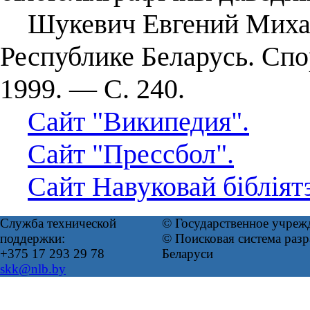
Шукевич Евгений Михайло
Республике Беларусь. Спо
1999. — С. 240.
Сайт "Википедия".
Сайт "Прессбол".
Сайт Навуковай біблія
Служба технической
© Государственное учреж
поддержки:
© Поисковая система ра
+375 17 293 29 78
Беларуси
skk@nlb.by