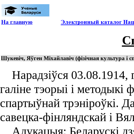
На главную
С
Шукевіч, Яўген Міхайлавіч (фізічная культура і с
Нарадзіўся 03.08.1914, г.
галіне тэорыі і методыкі 
спартыўнай трэніроўкі. Да
савецка-фінляндскай і Вя
Адукацыя: Беларускі дзя