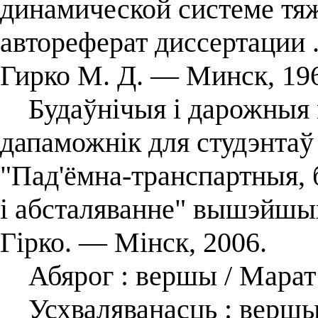
динамической системе тяж
автореферат диссертации .
Гирко М. Д. — Минск, 19
Будаўнічыя і дарожныя 
дапаможнік для студэнтаў
"Пад'ёмна-транспартныя,
і абсталяванне" вышэйшых
Гірко. — Мінск, 2006.
Абярог : вершы / Марат 
Усхваляванасць : вершы 