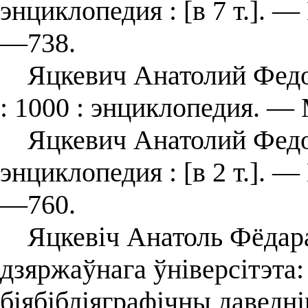
энциклопедия : [в 7 т.]. 
—738.
Яцкевич Анатолий Федоро
: 1000 : энциклопедия. —
Яцкевич Анатолий Федоро
энциклопедия : [в 2 т.]. 
—760.
Яцкевіч Анатоль Фёдарав
дзяржаўнага ўніверсітэта
біябібліяграфічны даведн