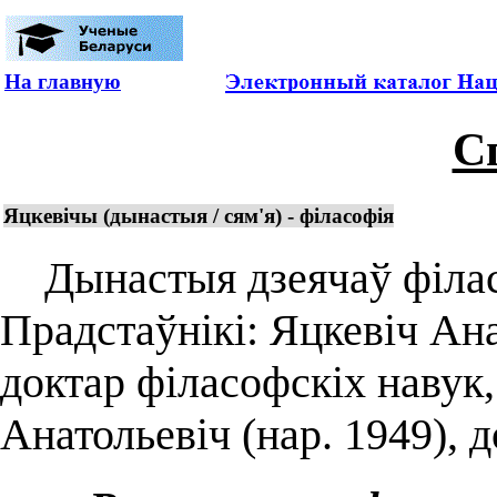
На главную
С
Яцкевічы (дынастыя / сям'я) - філасофія
Дынастыя дзеячаў філасо
Прадстаўнікі: Яцкевіч Ан
доктар філасофскіх навук,
Анатольевіч (нар. 1949), 