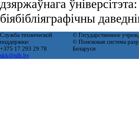
дзяржаўнага ўніверсітэта
біябібліяграфічны даведн
Служба технической
© Государственное учреж
поддержки:
© Поисковая система ра
+375 17 293 29 78
Беларуси
skk@nlb.by