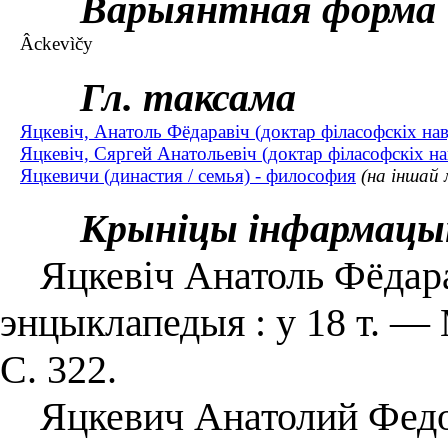
Варыянтная форма
Âckevìčy
Гл. таксама
Яцкевіч, Анатоль Фёдаравіч (доктар філасофскіх на
Яцкевіч, Сяргей Анатольевіч (доктар філасофскіх нав
Яцкевичи (династия / семья) - философия
(на іншай 
Крыніцы інфармацы
Яцкевіч Анатоль Фёдарав
энцыклапедыя : у 18 т. — 
С. 322.
Яцкевич Анатолий Федоро