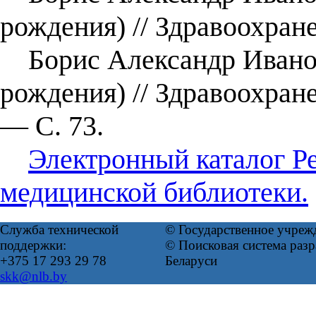
рождения) // Здравоохран
Борис Александр Иванов
рождения) // Здравоохран
— С. 73.
Электронный каталог Р
медицинской библиотеки.
Служба технической
© Государственное учреж
поддержки:
© Поисковая система ра
+375 17 293 29 78
Беларуси
skk@nlb.by